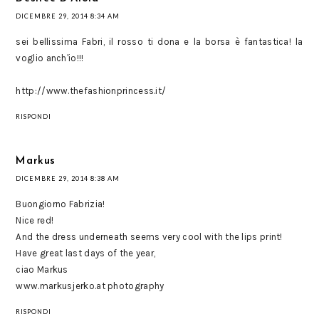
DICEMBRE 29, 2014 8:34 AM
sei bellissima Fabri, il rosso ti dona e la borsa è fantastica! la
voglio anch'io!!!
http://www.thefashionprincess.it/
RISPONDI
Markus
DICEMBRE 29, 2014 8:38 AM
Buongiorno Fabrizia!
Nice red!
And the dress underneath seems very cool with the lips print!
Have great last days of the year,
ciao Markus
www.markusjerko.at photography
RISPONDI