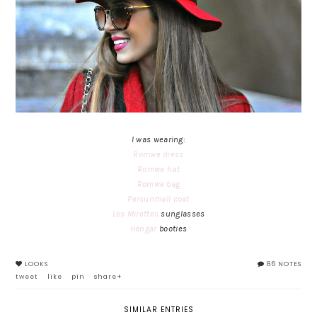
I was wearing:
Romwe dress
Romwe hat
Romwe bag
Persunmall coat
Les Mirettes
sunglasses
Hangar
booties
LOOKS
86 NOTES
tweet
like
pin
share+
SIMILAR ENTRIES