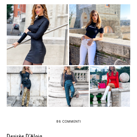
BLACK IS BLACK: IL RITORNO
TRE TREND DA INDOSSARE
DEL NERO
QUESTA STAGIONE
3 LOOK PER
UN LOOK STRONG
PANTALONI: DUE
AFFRONTARE
CON VESTITO DI
MODELLI DA NON
L'AUTUNNO CON
PELLE E STIVALI
PERDERE
STILE GRAZIE A
ORO
QUEST'INVERNO
LILY LULU
86 COMMENTI
Desirèe D'Aloia