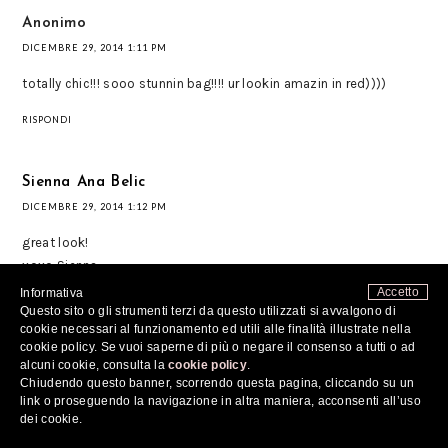
Anonimo
DICEMBRE 29, 2014 1:11 PM
totally chic!!! sooo stunnin bag!!!! ur lookin amazin in red))))
RISPONDI
Sienna Ana Belic
DICEMBRE 29, 2014 1:12 PM
great look!
xoxo Sienna
http://www.fashionintheair.com/2014/12/shopbop-favorites-
Accetto
Informativa
Questo sito o gli strumenti terzi da questo utilizzati si avvalgono di
november-2014.html
cookie necessari al funzionamento ed utili alle finalità illustrate nella
cookie policy. Se vuoi saperne di più o negare il consenso a tutti o ad
RISPONDI
alcuni cookie, consulta la
cookie policy
.
Chiudendo questo banner, scorrendo questa pagina, cliccando su un
link o proseguendo la navigazione in altra maniera, acconsenti all’uso
corvus88
dei cookie.
DICEMBRE 29, 2014 1:20 PM