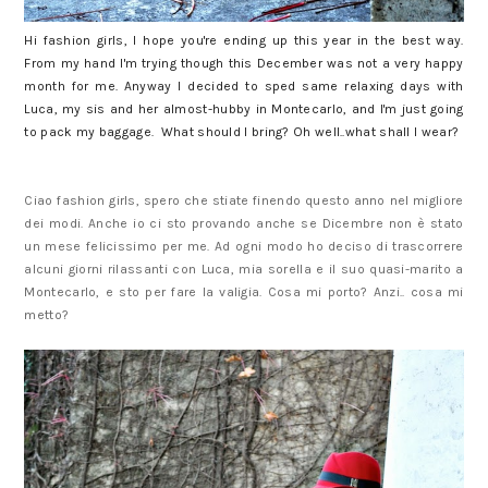
Hi fashion girls, I hope you're ending up this year in the best way.
From my hand I'm trying though this December was not a very happy
month for me. Anyway I decided to sped same relaxing days with
Luca, my sis and her almost-hubby in Montecarlo, and I'm just going
to pack my baggage. What should I bring? Oh well..what shall I wear?
Ciao fashion girls, spero che stiate finendo questo anno nel migliore
dei modi. Anche io ci sto provando anche se Dicembre non è stato
un mese felicissimo per me. Ad ogni modo ho deciso di trascorrere
alcuni giorni rilassanti con Luca, mia sorella e il suo quasi-marito a
Montecarlo, e sto per fare la valigia. Cosa mi porto? Anzi.. cosa mi
metto?