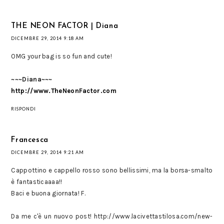
THE NEON FACTOR | Diana
DICEMBRE 29, 2014 9:18 AM
OMG your bag is so fun and cute!
~~~Diana~~~
http://www.TheNeonFactor.com
RISPONDI
Francesca
DICEMBRE 29, 2014 9:21 AM
Cappottino e cappello rosso sono bellissimi, ma la borsa-smalto
è fantasticaaaa!!
Baci e buona giornata! F.
Da me c'è un nuovo post! http://www.lacivettastilosa.com/new-