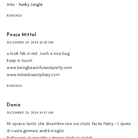
Alex -
Funky Jungle
RISPONDI
Pooja Mittal
DICEMBRE 29, 2014 10:30 AM
u look fab in red , such a nice bag
keep in touch
www.beingbeautifulandpretty.com
www.indianbeautydiary.com
RISPONDI
Dania
DICEMBRE 29, 2014 10:47 AM
Mi spiace tanto che dicembre non sia stato facile Fabry :-( spero
di cuore gennaio andrá meglio.
Bellissimo ilcappotto e troppo forte la clutch.