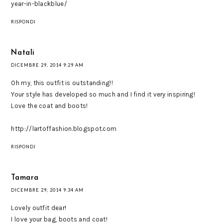
year-in-blackblue/
RISPONDI
Natali
DICEMBRE 29, 2014 9:29 AM
Oh my, this outfit is outstanding!!
Your style has developed so much and I find it very inspiring!
Love the coat and boots!
http://lartoffashion.blogspot.com
RISPONDI
Tamara
DICEMBRE 29, 2014 9:34 AM
Lovely outfit dear!
I love your bag, boots and coat!