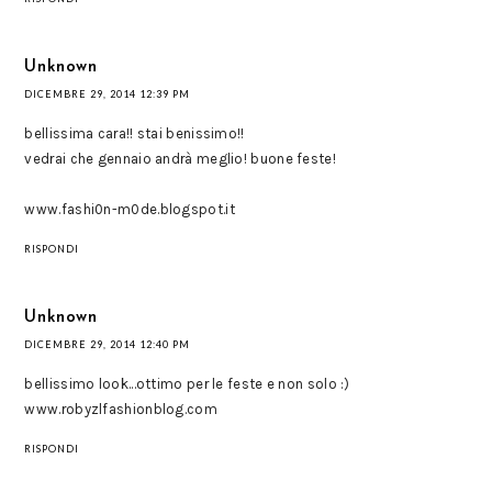
Unknown
DICEMBRE 29, 2014 12:39 PM
bellissima cara!! stai benissimo!!
vedrai che gennaio andrà meglio! buone feste!
www.fashi0n-m0de.blogspot.it
RISPONDI
Unknown
DICEMBRE 29, 2014 12:40 PM
bellissimo look...ottimo per le feste e non solo :)
www.robyzlfashionblog.com
RISPONDI