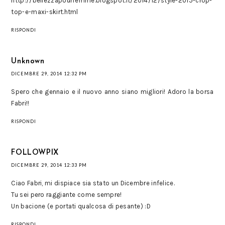
http://bellezzapourfemme.blogspot.it/2014/12/style-2015-crop-
top-e-maxi-skirt.html
RISPONDI
Unknown
DICEMBRE 29, 2014 12:32 PM
Spero che gennaio e il nuovo anno siano migliori! Adoro la borsa
Fabri!!
RISPONDI
FOLLOWPIX
DICEMBRE 29, 2014 12:33 PM
Ciao Fabri, mi dispiace sia stato un Dicembre infelice.
Tu sei pero raggiante come sempre!
Un bacione (e portati qualcosa di pesante) :D
RISPONDI