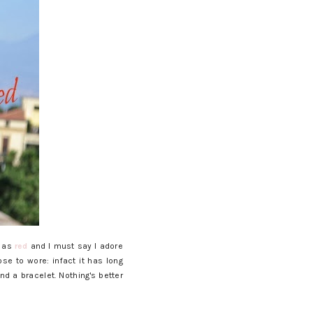
r as
red
and I must say I adore
se to wore: infact it has long
nd a bracelet. Nothing's better