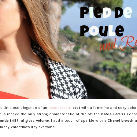
e timeless elegance of an
houndstooth
coat
with a feminine and sexy colo
 is indeed the only strong characteristic of the off the
bateau dress
I choo
antic
frill
that gives
volume
. I add a touch of sparkle with a
Chanel brooch
a
 Happy Valentine's day everyone!