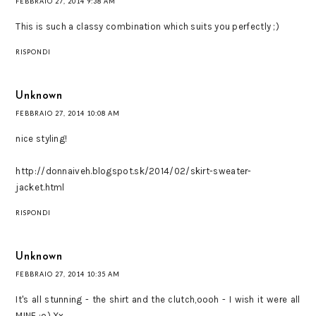
FEBBRAIO 27, 2014 9:38 AM
This is such a classy combination which suits you perfectly ;)
RISPONDI
Unknown
FEBBRAIO 27, 2014 10:08 AM
nice styling!
http://donnaiveh.blogspot.sk/2014/02/skirt-sweater-
jacket.html
RISPONDI
Unknown
FEBBRAIO 27, 2014 10:35 AM
It's all stunning - the shirt and the clutch,oooh - I wish it were all
MINE :o) Xx