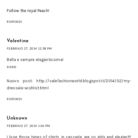
Follow the royal Peach!
RISPONDI
Valentina
FEBBRAIO 27, 2014 12:58 PM
Bella e sempre elegantissima!
xoxo
Nuovo post: http://valefashionworld.blogspot.it/2014/02/my-
dressale-wishlist.html
RISPONDI
Unknown
FEBBRAIO 27, 2014 1:06 PM
I lvoe those types of shirts, in cascade, are so girly and elegant!!