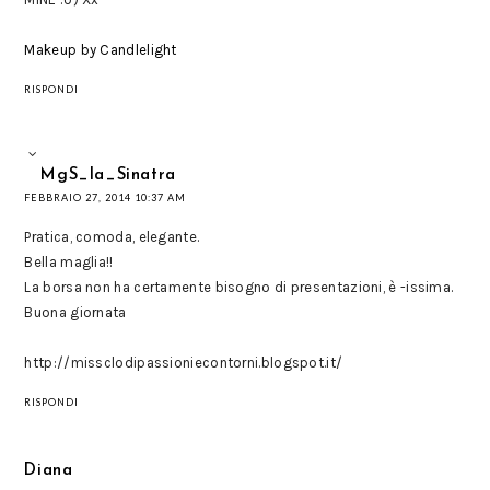
Makeup by Candlelight
RISPONDI
MgS_la_Sinatra
FEBBRAIO 27, 2014 10:37 AM
Pratica, comoda, elegante.
Bella maglia!!
La borsa non ha certamente bisogno di presentazioni, è -issima.
Buona giornata
http://missclodipassioniecontorni.blogspot.it/
RISPONDI
Diana