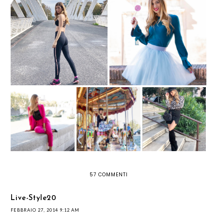
LEGGINGS: AMICI O NEMICI
FIOCCHI E TULLE PER UN LOOK
DELLA FIGURA FEMMINILE?
ULTRA FEMMINILE
STAMPE
POWER SUIT: IL
ANIMALIER: TUTTE
TAILLEUR DA
LA GIOSTRA
LE REGOLE PER IL
DONNA A TUTTO
RITORNO DI
COLORE
QUESTO CULT
57 COMMENTI
Live-Style20
FEBBRAIO 27, 2014 9:12 AM