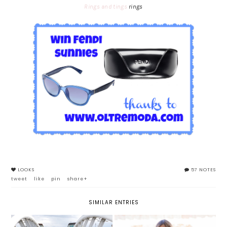
Rings and tings
rings
LOOKS
57 NOTES
tweet
like
pin
share+
SIMILAR ENTRIES