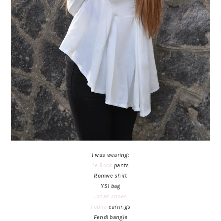
I was wearing:
Le Rock
pants
Romwe shirt
YSl bag
Jonak
shoes
Fabira
earrings
Fendi bangle