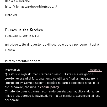
Ilenia's wardrobe
http://ileniaswardrobe.blogspot.it/
RISPONDI
Purses in the Kitchen
FEBBRAIO 27, 2014 2:37 PM
mi piace tutto di questo look!!! scarpe e borsa poi sono il top! :)
Carola
PursesintheKitchen.com
Accetto
RISPONDI
Informativa
Questo sito o gli strumenti terzi da questo utilizzati si avvalgono di
cookie necessari al funzionamento ed utili alle finalità illustrate nella
cookie policy. Se vuoi saperne di più o negare il consenso a tutti o ad
Federica Di Nardo
alcuni cookie, consulta la
cookie policy
.
FEBBRAIO 27, 2014 3:07 PM
Chiudendo questo banner, scorrendo questa pagina, cliccando su un
link o proseguendo la navigazione in altra maniera, acconsenti all’uso
Adoro il tocco dato dagli orecchini :)
dei cookie.