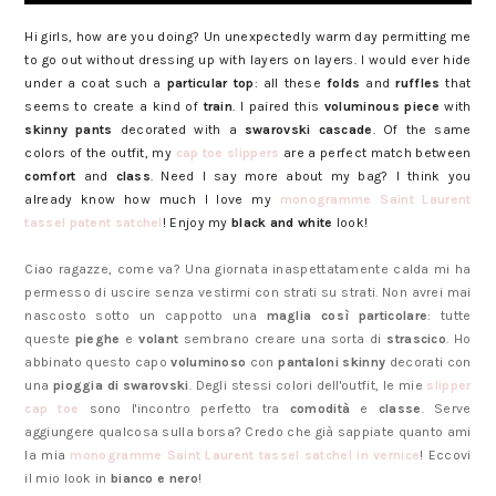
Hi girls, how are you doing? Un unexpectedly warm day permitting me
to go out without dressing up with layers on layers. I would ever hide
under a coat such a
particular top
: all these
folds
and
ruffles
that
seems to create a kind of
train
. I paired this
voluminous piece
with
skinny pants
decorated with a
swarovski cascade
. Of the same
colors of the outfit, my
cap toe slippers
are a perfect match between
comfort
and
class
. Need I say more about my bag? I think you
already know how much I love my
monogramme Saint Laurent
tassel patent satchel
! Enjoy my
black and white
look!
Ciao ragazze, come va? Una giornata inaspettatamente calda mi ha
permesso di uscire senza vestirmi con strati su strati. Non avrei mai
nascosto sotto un cappotto una
maglia così particolare
: tutte
queste
pieghe
e
volant
sembrano creare una sorta di
strascico
. Ho
abbinato questo capo
voluminoso
con
pantaloni skinny
decorati con
una
pioggia di swarovski
. Degli stessi colori dell'outfit, le mie
slipper
cap toe
sono l'incontro perfetto tra
comodità
e
classe
. Serve
aggiungere qualcosa sulla borsa? Credo che già sappiate quanto ami
la mia
monogramme Saint Laurent tassel satchel in vernice
! Eccovi
il mio look in
bianco e nero
!