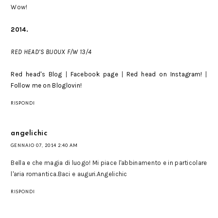
Wow!
2014.
RED HEAD’S BIJOUX F/W 13/4
Red head's Blog
|
Facebook page
|
Red head on Instagram!
|
Follow me on Bloglovin!
RISPONDI
angelichic
GENNAIO 07, 2014 2:40 AM
Bella e che magia di luogo! Mi piace l'abbinamento e in particolare
l'aria romantica.Baci e auguri.Angelichic
RISPONDI