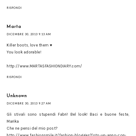
RISPONDI
Marta
DICEMBRE 30, 2013 9:13 AM
Killer boots, love them ♥
You look adorable!
http://www.MARTASFASHIONDIARY.com/
RISPONDI
Unknown
DICEMBRE 30, 2013 9:27 AM
Gli stivali sono stupendi Fabri! Bel look! Baci e buone feste,
Marika
Che ne pensi del mio post?
http://www.fashionsmile.it/fashion-blogger/foto-un-anno-con-