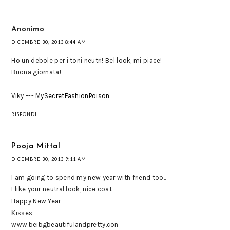
Anonimo
DICEMBRE 30, 2013 8:44 AM
Ho un debole per i toni neutri! Bel look, mi piace!
Buona giornata!
Viky ---
MySecretFashionPoison
RISPONDI
Pooja Mittal
DICEMBRE 30, 2013 9:11 AM
I am going to spend my new year with friend too..
I like your neutral look, nice coat
Happy New Year
Kisses
www.beibgbeautifulandpretty.con