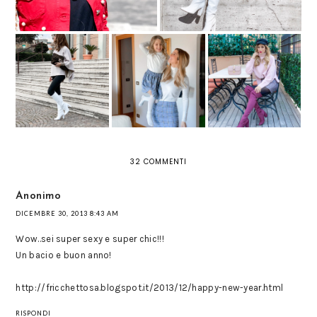
MINISTAR WEARS
MAGLIONE
PONCHO A COLLO
THE FAMILY -
OVERSIZE: IL CAPO
ALTO: MUST HAVE
VESTITI
INVERNALE
INVERNALE
COORDINATI
PERFETTO
MAMMA E FIGLI
32 COMMENTI
Anonimo
DICEMBRE 30, 2013 8:43 AM
Wow..sei super sexy e super chic!!!
Un bacio e buon anno!
http://fricchettosa.blogspot.it/2013/12/happy-new-year.html
RISPONDI