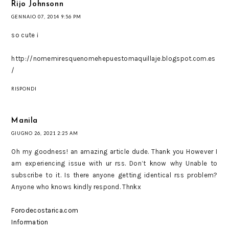
Rijo Johnsonn
GENNAIO 07, 2014 9:56 PM
so cute ¡
http://nomemiresquenomehepuestomaquillaje.blogspot.com.es
/
RISPONDI
Manila
GIUGNO 26, 2021 2:25 AM
Oh my goodness! an amazing article dude. Thank you However I
am experiencing issue with ur rss. Don’t know why Unable to
subscribe to it. Is there anyone getting identical rss problem?
Anyone who knows kindly respond. Thnkx
Forodecostarica.com
Information