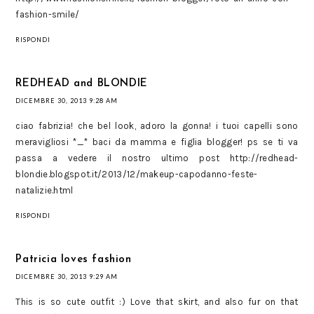
fashion-smile/
RISPONDI
REDHEAD and BLONDIE
DICEMBRE 30, 2013 9:28 AM
ciao fabrizia! che bel look, adoro la gonna! i tuoi capelli sono
meravigliosi *_* baci da mamma e figlia blogger! ps se ti va
passa a vedere il nostro ultimo post http://redhead-
blondie.blogspot.it/2013/12/makeup-capodanno-feste-
natalizie.html
RISPONDI
Patricia loves fashion
DICEMBRE 30, 2013 9:29 AM
This is so cute outfit :) Love that skirt, and also fur on that