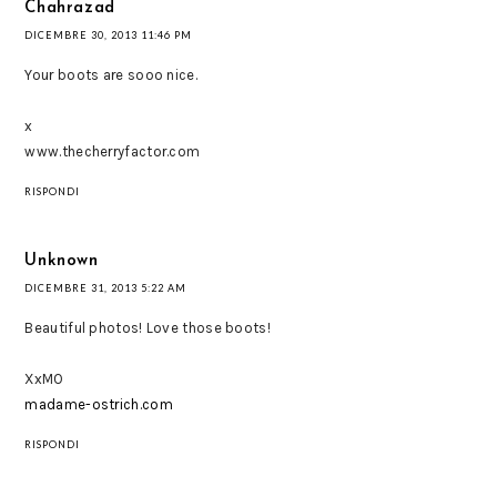
Chahrazad
DICEMBRE 30, 2013 11:46 PM
Your boots are sooo nice.
x
www.thecherryfactor.com
RISPONDI
Unknown
DICEMBRE 31, 2013 5:22 AM
Beautiful photos! Love those boots!
XxMO
madame-ostrich.com
RISPONDI