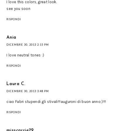
I love this colors, great look.
see you soon
RISPONDI
Ania
DICEMBRE 30, 2013 2:15 PM
I love neutral tones :)
RISPONDI
Laura C.
DICEMBRE 30, 2013 3:48 PM
ciao Fabri stupendi gli stivali!!!auguroni di buon anno;)!!!
RISPONDI
misscarrie79