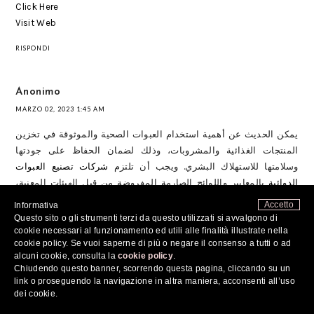
Click Here
Visit Web
RISPONDI
Anonimo
MARZO 02, 2023 1:45 AM
يمكن الحديث عن أهمية استخدام العبوات الصحية والموثوقة في تخزين
المنتجات الغذائية والمشروبات، وذلك لضمان الحفاظ على جودتها
وسلامتها للاستهلاك البشري. ويجب أن تلتزم
شركات تصنيع العبوات
الدوائية
بالمعايير واللوائح الصارمة المفروضة من قبل الهيئات المعنية،
وذلك لضمان سلامة المستهلكين وتوفير منتجات عالية الجودة. كما يجب
Accetto
Informativa
أن تكون العبوات قابلة لإعادة التدوير وصديقة للبيئة، حيث يتزايد الاهتمام
Questo sito o gli strumenti terzi da questo utilizzati si avvalgono di
بالحفاظ على البيئة وتقليل تأثيرات النفايات البلاستيكية عليها.
cookie necessari al funzionamento ed utili alle finalità illustrate nella
cookie policy. Se vuoi saperne di più o negare il consenso a tutti o ad
alcuni cookie, consulta la
cookie policy
.
RISPONDI
Chiudendo questo banner, scorrendo questa pagina, cliccando su un
link o proseguendo la navigazione in altra maniera, acconsenti all’uso
dei cookie.