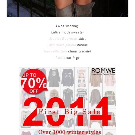
I was wearing:
L'altra moda sweater
Jessica Buurman
skirt
Luca Barra gioielli
banale
Taro collection
chain bracelet
Fabria
earrings