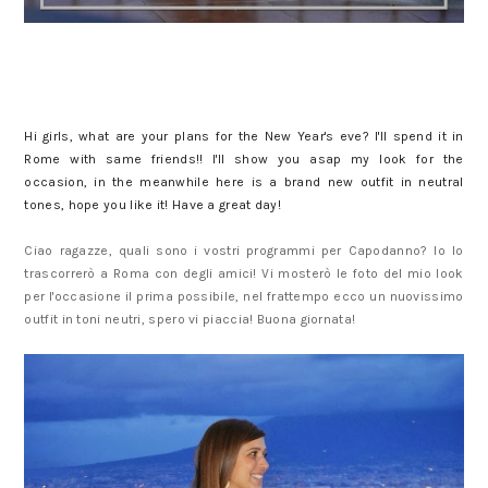
Hi girls, what are your plans for the New Year's eve? I'll spend it in
Rome with same friends!! I'll show you asap my look for the
occasion, in the meanwhile here is a brand new outfit in neutral
tones, hope you like it! Have a great day!
Ciao ragazze, quali sono i vostri programmi per Capodanno? Io lo
trascorrerò a Roma con degli amici! Vi mosterò le foto del mio look
per l'occasione il prima possibile, nel frattempo ecco un nuovissimo
outfit in toni neutri, spero vi piaccia! Buona giornata!