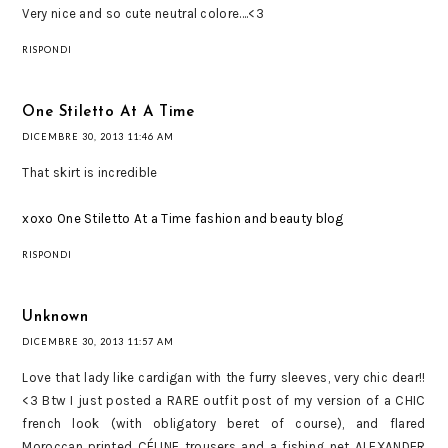
Very nice and so cute neutral colore....<3
RISPONDI
One Stiletto At A Time
DICEMBRE 30, 2013 11:46 AM
That skirt is incredible
xoxo One Stiletto At a Time fashion and beauty blog
RISPONDI
Unknown
DICEMBRE 30, 2013 11:57 AM
Love that lady like cardigan with the furry sleeves, very chic dear!!
<3 Btw I just posted a RARE outfit post of my version of a CHIC
french look (with obligatory beret of course), and flared
Moroccan printed CÉLINE trousers and a fishing net ALEXANDER