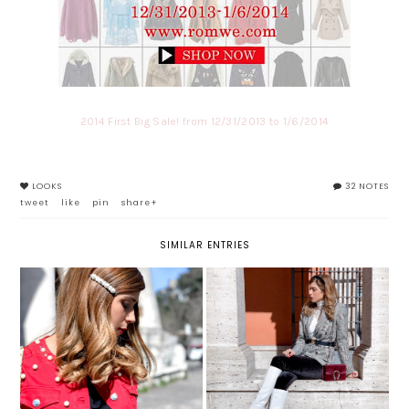
2014 First Big Sale! from 12/31/2013 to 1/6/2014
LOOKS
32 NOTES
tweet
like
pin
share+
SIMILAR ENTRIES
FERMAGLI PER CAPELLI:
STIVALI BIANCHI: TUTTO
SPOPOLA IL TREND DELLE HAIR
QUELLO CHE DEVI SAPERE SU
CLIP
QUESTO TREND