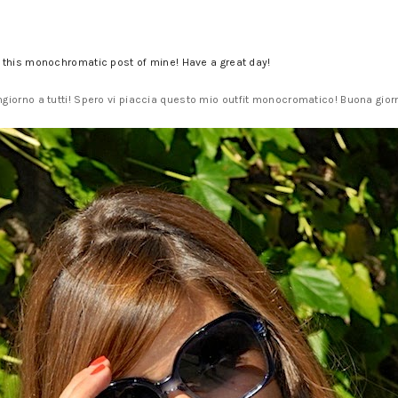
 this monochromatic post of mine! Have a great day!
giorno a tutti! Spero vi piaccia questo mio outfit monocromatico! Buona gior