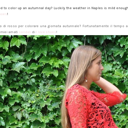
ed to color up an autumnal day? Luckily the weather in Naples is mild enough
shoes
!
co di rosso per colorare una giornata autunnale? Fortunatamente il tempo 
i miei amati
sandali
di
I love shoes
!