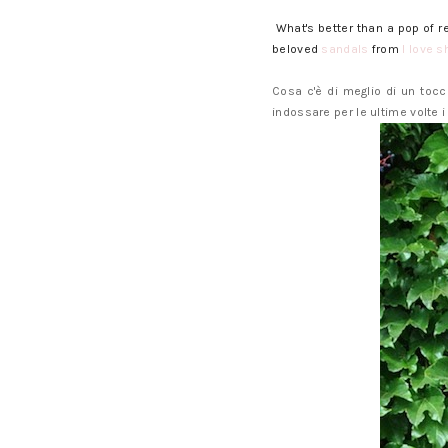
What's better than a pop of r
beloved
sandals
from
I love 
Cosa c'è di meglio di un toc
indossare per le ultime volte 