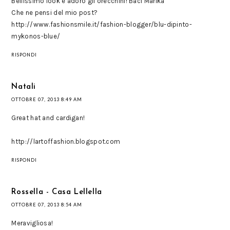
Bellissimo look e adoro gli orecchini! Baci Marika
Che ne pensi del mio post?
http://www.fashionsmile.it/fashion-blogger/blu-dipinto-
mykonos-blue/
RISPONDI
Natali
OTTOBRE 07, 2013 8:49 AM
Great hat and cardigan!
http://lartoffashion.blogspot.com
RISPONDI
Rossella - Casa Lellella
OTTOBRE 07, 2013 8:54 AM
Meravigliosa!