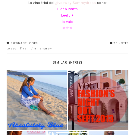
Le vincitrici del
giveaway Sammydress
sono:
Elena Pititto
Leelo R
la vale
☆☆☆
PREGNANT LOOKS
76 NOTES
tweet
like
pin
share+
SIMILAR ENTRIES
VFNO @LA REGGIA DESIGNER
GAETA - ABSOLUTELY BLUE
OUTLET