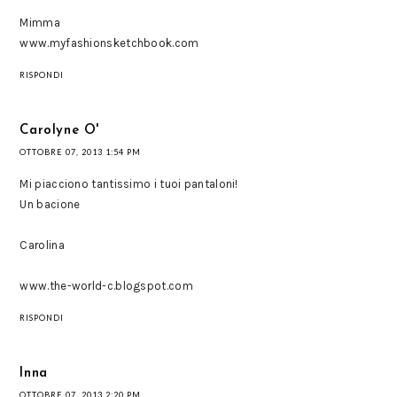
Mimma
www.myfashionsketchbook.com
RISPONDI
Carolyne O'
OTTOBRE 07, 2013 1:54 PM
Mi piacciono tantissimo i tuoi pantaloni!
Un bacione
Carolina
www.the-world-c.blogspot.com
RISPONDI
Inna
OTTOBRE 07, 2013 2:20 PM