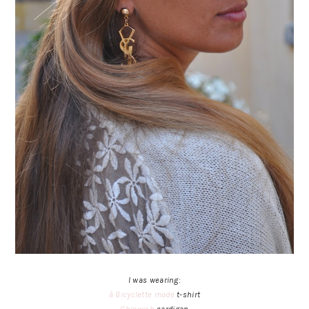
I was wearing:
à Bicyclette mode
t-shirt
Chicwish
cardigan