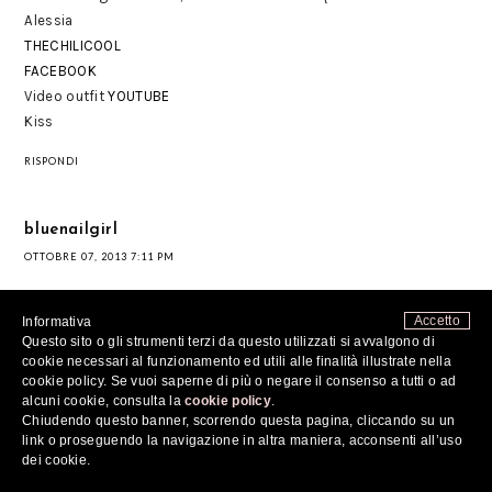
Alessia
THECHILICOOL
FACEBOOK
Video outfit
YOUTUBE
Kiss
RISPONDI
bluenailgirl
OTTOBRE 07, 2013 7:11 PM
che belli gli orecchini!!!
Accetto
Informativa
RISPONDI
Questo sito o gli strumenti terzi da questo utilizzati si avvalgono di
cookie necessari al funzionamento ed utili alle finalità illustrate nella
cookie policy. Se vuoi saperne di più o negare il consenso a tutti o ad
alcuni cookie, consulta la
cookie policy
.
Habanero Angelica
Chiudendo questo banner, scorrendo questa pagina, cliccando su un
OTTOBRE 07, 2013 7:20 PM
link o proseguendo la navigazione in altra maniera, acconsenti all’uso
dei cookie.
Molto bello mi piace tanto.