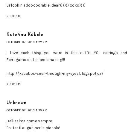
ur lookin adooooorable, dear)))))) xoxo))))
RISPONDI
Kateřina Kábele
OTTOBRE 07, 2013 1:29 PM
I love each thing you wore in this outfit. YSL earrings and
Ferragamo clutch are amazing!!!
http://kacabos-seen-through-my-eyes.blogspot.cz/
RISPONDI
Unknown
OTTOBRE 07, 2013 1:38 PM
Bellissima come sempre.
Ps: tanti auguri per la piccola!