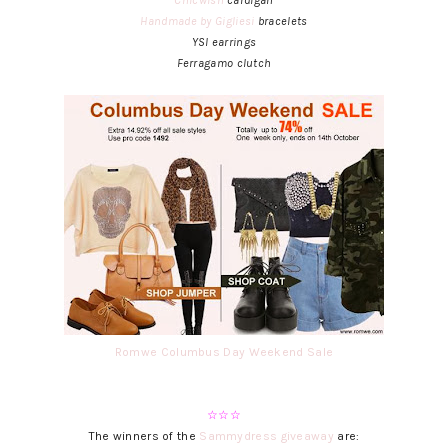
Handmade by Gigliesi
bracelets
YSl earrings
Ferragamo clutch
Romwe Columbus Day Weekend Sale
☆☆☆
The winners of the
Sammydress giveaway
are: