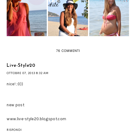
GAETA - POLKA
GAETA - BLACK
GAETA - FUCHSIA
DOTS ON THE
AND WHITE
BEACH
76 COMMENTI
Live-Style20
OTTOBRE 07, 2013 8:32 AM
nice! ;0))
new post
www.live-style20.blogspot.com
RISPONDI