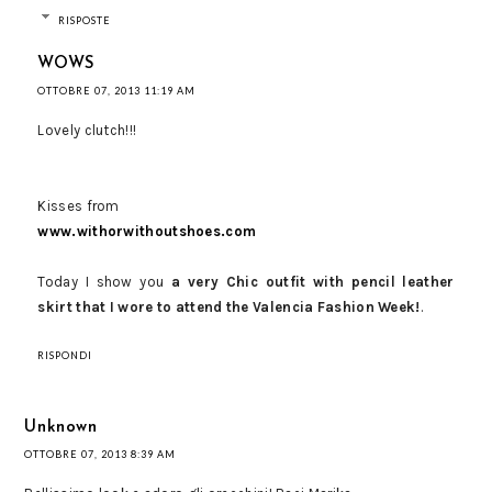
RISPOSTE
WOWS
OTTOBRE 07, 2013 11:19 AM
Lovely clutch!!!
Kisses from
www.withorwithoutshoes.com
Today I show you
a very Chic outfit with pencil leather
skirt that I wore to attend the Valencia Fashion Week!
.
RISPONDI
Unknown
OTTOBRE 07, 2013 8:39 AM