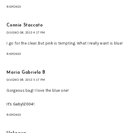
RISPONDI
Connie Staccato
GIUGNO 08, 2013 4:17 PM
I go for the clear. But pink is tempting. What I really want is blue!
RISPONDI
Maria Gabriela B
GIUGNO 08, 2013 5:17 PM
Gorgeous bag! I love the blue one!
It's Gaby12004!
RISPONDI