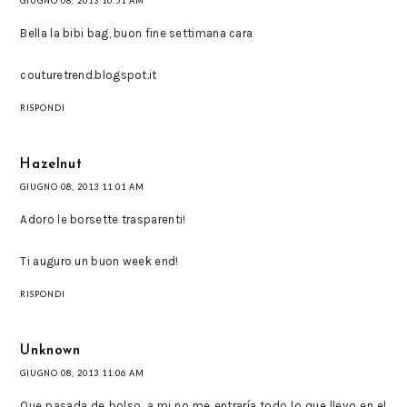
GIUGNO 08, 2013 10:51 AM
Bella la bibi bag, buon fine settimana cara
couturetrend.blogspot.it
RISPONDI
Hazelnut
GIUGNO 08, 2013 11:01 AM
Adoro le borsette trasparenti!
Ti auguro un buon week end!
RISPONDI
Unknown
GIUGNO 08, 2013 11:06 AM
Que pasada de bolso, a mi no me entraría todo lo que llevo en el