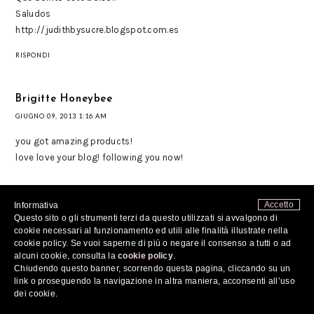
Saludos
http://judithbysucre.blogspot.com.es
RISPONDI
Brigitte Honeybee
GIUGNO 09, 2013 1:16 AM
you got amazing products!
love love your blog! following you now!
hope you visit my blog & follow too if you like :)
Accetto
Informativa
BlogLovin'
|
BreezeyBee Blog
|
International Giveaway
Questo sito o gli strumenti terzi da questo utilizzati si avvalgono di
xoXo
cookie necessari al funzionamento ed utili alle finalità illustrate nella
cookie policy. Se vuoi saperne di più o negare il consenso a tutti o ad
RISPONDI
alcuni cookie, consulta la
cookie policy
.
Chiudendo questo banner, scorrendo questa pagina, cliccando su un
link o proseguendo la navigazione in altra maniera, acconsenti all’uso
Kelly
dei cookie.
GIUGNO 09, 2013 1:47 AM