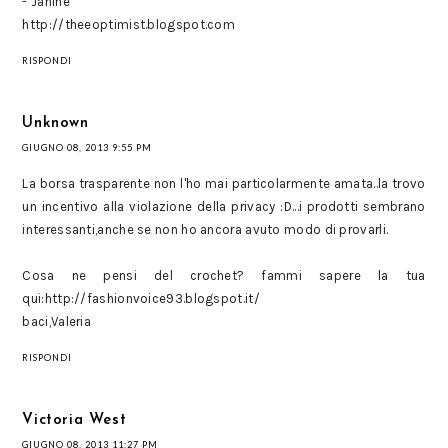
- Janine
http://theeoptimist.blogspot.com
RISPONDI
Unknown
GIUGNO 08, 2013 9:55 PM
La borsa trasparente non l'ho mai particolarmente amata..la trovo
un incentivo alla violazione della privacy :D...i prodotti sembrano
interessanti,anche se non ho ancora avuto modo di provarli.
Cosa ne pensi del crochet? fammi sapere la tua
qui:http://fashionvoice93.blogspot.it/
baci,Valeria
RISPONDI
Victoria West
GIUGNO 08, 2013 11:27 PM