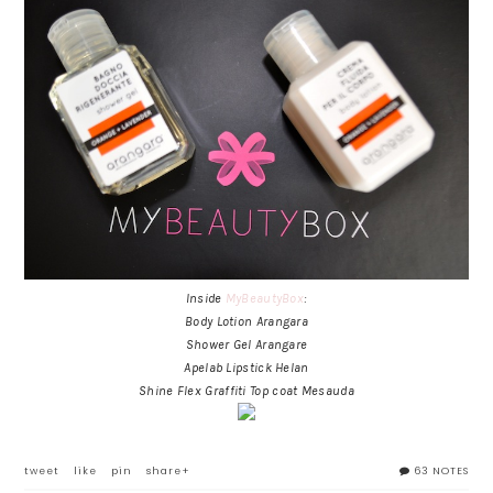
Inside
MyBeautyBox
:
Body Lotion Arangara
Shower Gel Arangare
Apelab Lipstick Helan
Shine Flex Graffiti Top coat Mesauda
tweet
like
pin
share+
63 NOTES