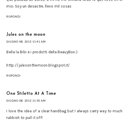
mio. Soy un desastre, llevo mil cosas
RISPONDI
Jules on the moon
GIUGNO 08, 2013 11:41 AM
Bella la Bibi e i prodotti della BeauyBox:)
http://julesonthemoon.blogspot.it/
RISPONDI
One Stiletto At A Time
GIUGNO 08, 2013 11:50 AM
I love the idea of a clear handbag but I always carry way to much
rubbish to pull it off!