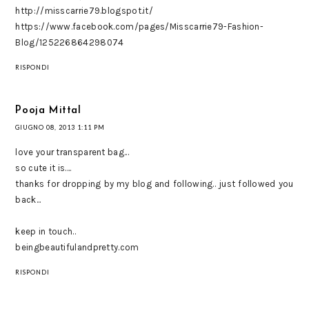
http://misscarrie79.blogspot.it/
https://www.facebook.com/pages/Misscarrie79-Fashion-
Blog/125226864298074
RISPONDI
Pooja Mittal
GIUGNO 08, 2013 1:11 PM
love your transparent bag...
so cute it is....
thanks for dropping by my blog and following.. just followed you
back...
keep in touch..
beingbeautifulandpretty.com
RISPONDI