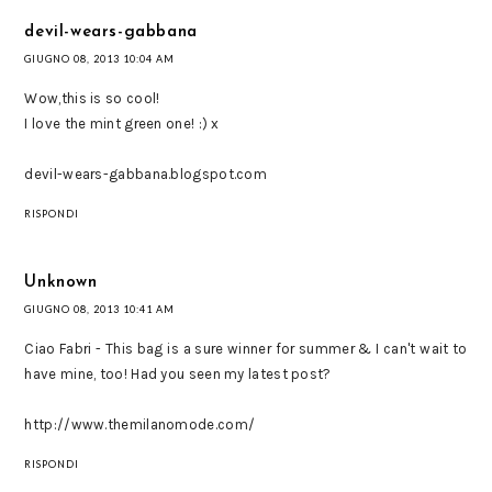
devil-wears-gabbana
GIUGNO 08, 2013 10:04 AM
Wow,this is so cool!
I love the mint green one! :) x
devil-wears-gabbana.blogspot.com
RISPONDI
Unknown
GIUGNO 08, 2013 10:41 AM
Ciao Fabri - This bag is a sure winner for summer & I can't wait to
have mine, too! Had you seen my latest post?
http://www.themilanomode.com/
RISPONDI