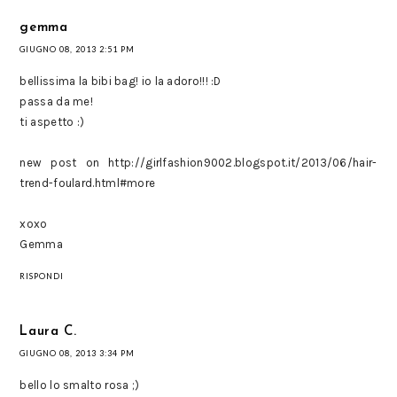
gemma
GIUGNO 08, 2013 2:51 PM
bellissima la bibi bag! io la adoro!!! :D
passa da me!
ti aspetto :)
new post on http://girlfashion9002.blogspot.it/2013/06/hair-
trend-foulard.html#more
xoxo
Gemma
RISPONDI
Laura C.
GIUGNO 08, 2013 3:34 PM
bello lo smalto rosa ;)