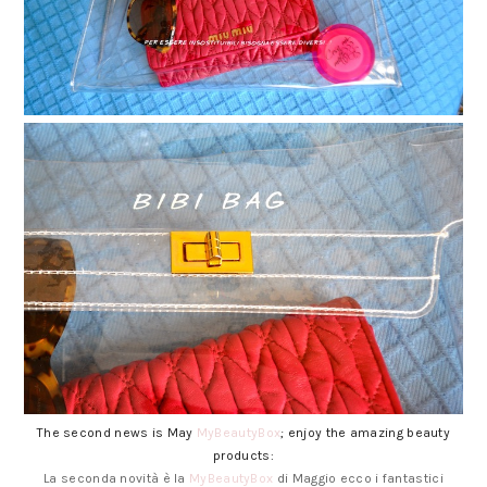
The second news is May
MyBeautyBox
; enjoy the amazing beauty
products:
La seconda novità è la
MyBeautyBox
di Maggio ecco i fantastici