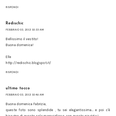
RISPONDI
Redischic
FEBBRAIO 03, 2013 10:33 AM
Bellissimo il vestito!
Buona domenica!
Elle
http://redischic.blogspot.it/
RISPONDI
ultimo tocco
FEBBRAIO 03, 2013 10:46 AM
Buona domenica Fabrizia,
queste foto sono splendide , tu sei elegantissima... e poi c'è
bisogno di questo sole meraviglioso, con questa pioggia !