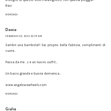
Baci
RISPONDI
Dania
FEBBRAIO 03, 2013 10:59 AM
Sembri una bambola!!! Sei proprio bella Fabrizia, complimenti di
cuore..
Passa da me , c e un nuovo outfit...
Un bacio grande e buona domenica...
www.angelswearheels.com
RISPONDI
Giulia