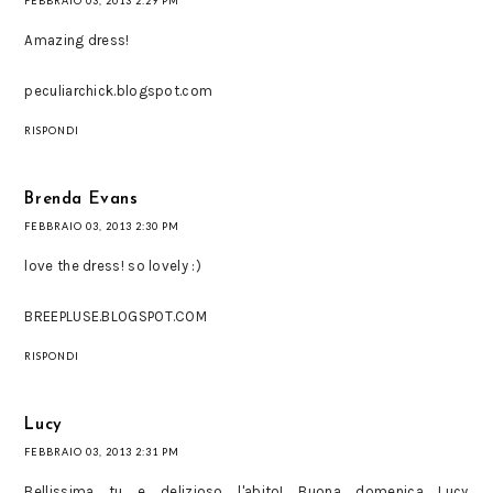
FEBBRAIO 03, 2013 2:29 PM
Amazing dress!
peculiarchick.blogspot.com
RISPONDI
Brenda Evans
FEBBRAIO 03, 2013 2:30 PM
love the dress! so lovely :)
BREEPLUSE.BLOGSPOT.COM
RISPONDI
Lucy
FEBBRAIO 03, 2013 2:31 PM
Bellissima tu e delizioso l'abito! Buona domenica Lucy