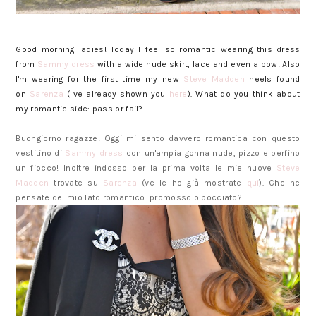
Good morning ladies! Today I feel so romantic wearing this dress
from
Sammy dress
with a wide nude skirt, lace and even a bow! Also
I'm wearing for the first time my new
Steve Madden
heels found
on
Sarenza
(I've already shown you
here
). What do you think about
my romantic side: pass or fail?
Buongiorno ragazze! Oggi mi sento davvero romantica con questo
vestitino di
Sammy dress
con un'ampia gonna nude, pizzo e perfino
un fiocco! Inoltre indosso per la prima volta le mie nuove
Steve
Madden
trovate su
Sarenza
(ve le ho già mostrate
qui
). Che ne
pensate del mio lato romantico: promosso o bocciato?