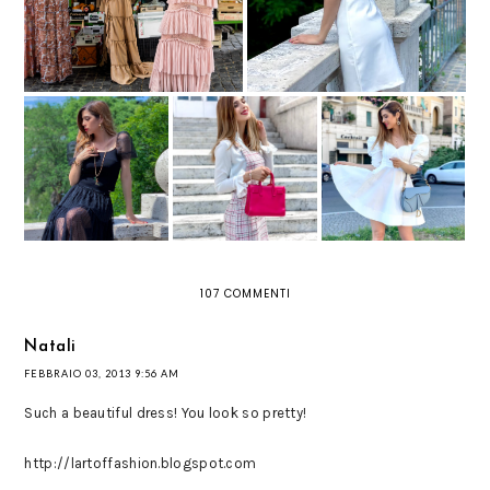
TREND ALERT: LE
TUTTA LA BELLEZZA
MANICHE A
DELLA NATURA NEI
TRE NUOVI LOOK
PALLONCINO
GIOIELLI NOMADIC
PRIMAVERILI
TORNANO A FARCI
DI
SOGNARE CON IL
ANMICOLLECTIONS
LORO VOLUME
107 COMMENTI
Natali
FEBBRAIO 03, 2013 9:56 AM
Such a beautiful dress! You look so pretty!
http://lartoffashion.blogspot.com