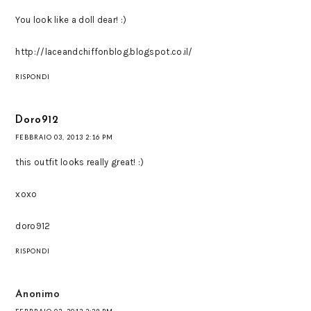
You look like a doll dear! :)
http://laceandchiffonblog.blogspot.co.il/
RISPONDI
Doro912
FEBBRAIO 03, 2013 2:16 PM
this outfit looks really great! :)
xoxo
doro912
RISPONDI
Anonimo