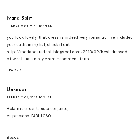
Ivana Split
FEBBRAIO 03, 2013 10:13 AM
you look lovely, that dress is indeed very romantic. I've included
your outfit in my list, check it out!
http://modaodaradosti.blogspot.com/2013/02/best-dressed-
of-week-italian-style.html#comment-form
RISPONDI
Unknown
FEBBRAIO 03, 2013 10:31 AM
Hola, me encanta este conjunto,
es precioso. FABULOSO.
Besos