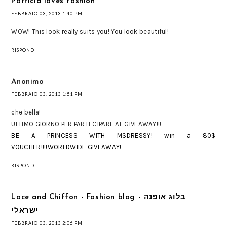
Patricia loves fashion
FEBBRAIO 03, 2013 1:40 PM
WOW! This look really suits you! You look beautiful!
RISPONDI
Anonimo
FEBBRAIO 03, 2013 1:51 PM
che bella!
ULTIMO GIORNO PER PARTECIPARE AL GIVEAWAY!!!
BE A PRINCESS WITH MSDRESSY! win a 80$
VOUCHER!!!!WORLDWIDE GIVEAWAY!
RISPONDI
Lace and Chiffon - Fashion blog - בלוג אופנה
ישראלי
FEBBRAIO 03, 2013 2:06 PM