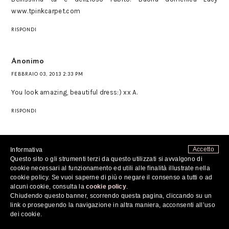
www.tpinkcarpet.com
RISPONDI
Anonimo
FEBBRAIO 03, 2013 2:33 PM
You look amazing, beautiful dress:) xx A.
RISPONDI
De.
Accetto
Informativa
FEBBRAIO 03, 2013 2:39 PM
Questo sito o gli strumenti terzi da questo utilizzati si avvalgono di
cookie necessari al funzionamento ed utili alle finalità illustrate nella
Sei sempre molto elegante:) baci
cookie policy. Se vuoi saperne di più o negare il consenso a tutti o ad
alcuni cookie, consulta la
cookie policy
.
RISPONDI
Chiudendo questo banner, scorrendo questa pagina, cliccando su un
link o proseguendo la navigazione in altra maniera, acconsenti all’uso
dei cookie.
Fede P.