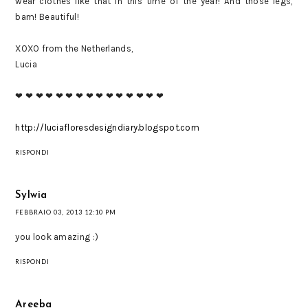
wear clothes like that in this time of the year! And those legs,
bam! Beautiful!
XOXO from the Netherlands,
Lucia
❤ ❤ ❤ ❤ ❤ ❤ ❤ ❤ ❤ ❤ ❤ ❤ ❤ ❤ ❤
http://luciafloresdesigndiary.blogspot.com
RISPONDI
Sylwia
FEBBRAIO 03, 2013 12:10 PM
you look amazing :)
RISPONDI
Areeba