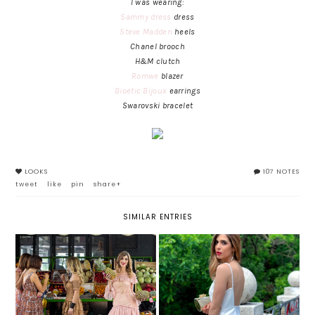
I was wearing:
Sammy dress
dress
Steve Madden
heels
Chanel brooch
H&M clutch
Romwe
blazer
Bioetic Bijoux
earrings
Swarovski bracelet
LOOKS
107 NOTES
tweet
like
pin
share+
SIMILAR ENTRIES
VESTITO BIANCO CON LA
TREND ESTATE 2019: MAXI
SCHIENA SCOPERTA E TANTE
DRESS A BALZE
PERLE