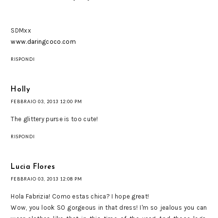
SDMxx
www.daringcoco.com
RISPONDI
Holly
FEBBRAIO 03, 2013 12:00 PM
The glittery purse is too cute!
RISPONDI
Lucia Flores
FEBBRAIO 03, 2013 12:08 PM
Hola Fabrizia! Como estas chica? I hope great!
Wow, you look SO gorgeous in that dress! I'm so jealous you can