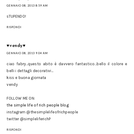
GENNAIO 08, 2013 8:59 AM
sTUPENDO!
RISPONDI
♥vendy♥
GENNAIO 08, 2013 9:04 AM
ciao fabry...questo abito è davvero fantastico...bello il colore e
belli i dettagli decorativi...
kiss e buona giornata
vendy
FOLLOW ME ON:
the simple life of rich people blog
instagram @thesimplelifeofrichpeople
twitter @simpleliferichP
RISPONDI