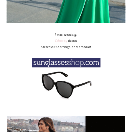
I was wearing:
Edressy
dress
Swarovski earrings and bracelet