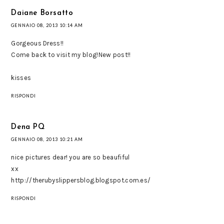
Daiane Borsatto
GENNAIO 08, 2013 10:14 AM
Gorgeous Dress!!
Come back to visit my blog!New post!!
kisses
RISPONDI
Dena PQ
GENNAIO 08, 2013 10:21 AM
nice pictures dear! you are so beaufiful
xx
http://therubyslippersblog.blogspot.com.es/
RISPONDI