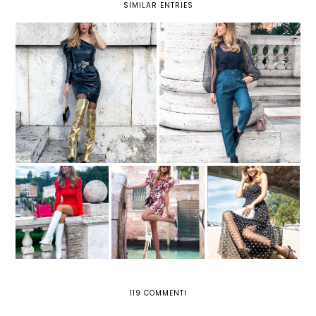
SIMILAR ENTRIES
UN LOOK STRONG CON
PANTALONI: DUE MODELLI DA
VESTITO DI PELLE E STIVALI
NON PERDERE QUEST'INVERNO
ORO
3 LOOK PER
A VENEZIA CON UN
AFFRONTARE
ABITO ROMANTICO
L'AUTUNNO CON
AROUND VENICE
E UNA BORSA DI
STILE GRAZIE A
PIUME
LILY LULU
119 COMMENTI