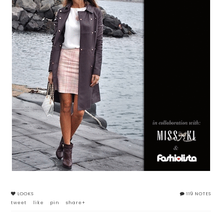
LOOKS
119 NOTES
tweet
like
pin
share+