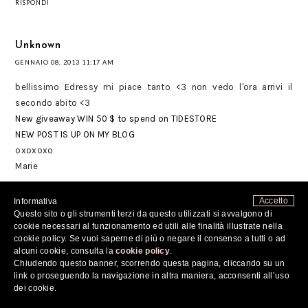
RISPONDI
Unknown
GENNAIO 08, 2013 11:17 AM
bellissimo Edressy mi piace tanto <3 non vedo l'ora arrivi il
secondo abito <3
New giveaway WIN 50 $ to spend on TIDESTORE
NEW POST IS UP ON MY BLOG
oxoxoxo
Marie
RISPONDI
Accetto
Informativa
Questo sito o gli strumenti terzi da questo utilizzati si avvalgono di
cookie necessari al funzionamento ed utili alle finalità illustrate nella
Unknown
cookie policy. Se vuoi saperne di più o negare il consenso a tutti o ad
alcuni cookie, consulta la
cookie policy
.
GENNAIO 08, 2013 11:32 AM
Chiudendo questo banner, scorrendo questa pagina, cliccando su un
sei incantevole con quest'abito!! baci
link o proseguendo la navigazione in altra maniera, acconsenti all’uso
dei cookie.
RISPONDI