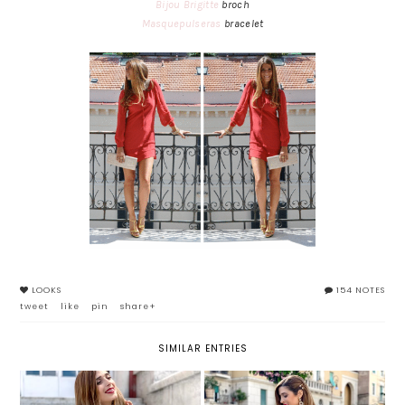
Bijou Brigitte
broch
Masquepulseras
bracelet
LOOKS
154 NOTES
tweet
like
pin
share+
SIMILAR ENTRIES