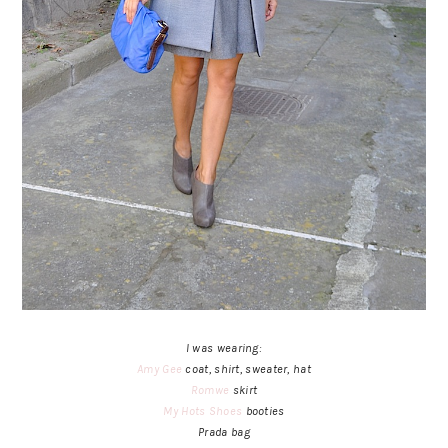
I was wearing:
Amy Gee
coat, shirt, sweater, hat
Romwe
skirt
My Hots Shoes
booties
Prada bag