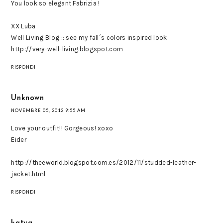
You look so elegant Fabrizia !
XX Luba
Well Living Blog :: see my fall´s colors inspired look
http://very-well-living.blogspot.com
RISPONDI
Unknown
NOVEMBRE 05, 2012 9:55 AM
Love your outfit!! Gorgeous! xoxo
Eider
http://theeworld.blogspot.com.es/2012/11/studded-leather-
jacket.html
RISPONDI