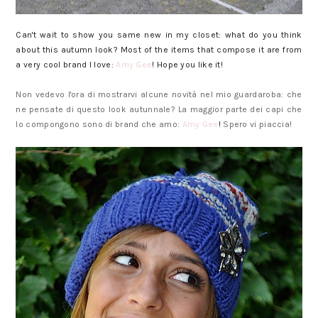
Can't wait to show you same new in my closet: what do you think
about this autumn look? Most of the items that compose it are from
a very cool brand I love:
Amy Gee
! Hope you like it!
Non vedevo l'ora di mostrarvi alcune novità nel mio guardaroba: che
ne pensate di questo look autunnale? La maggior parte dei capi che
lo compongono sono di brand che amo:
Amy Gee
!
Spero vi piaccia!