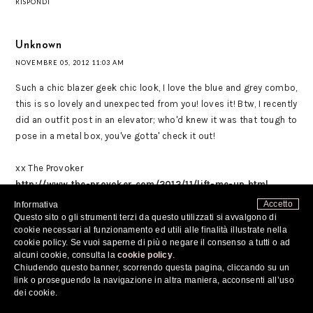
RISPONDI
Unknown
NOVEMBRE 05, 2012 11:03 AM
Such a chic blazer geek chic look, I love the blue and grey combo,
this is so lovely and unexpected from you! loves it! Btw, I recently
did an outfit post in an elevator; who'd knew it was that tough to
pose in a metal box, you've gotta' check it out!
xx The Provoker
http://www.the-provoker.com/2012/11/lift-me-up.html
Accetto
Informativa
RISPONDI
Questo sito o gli strumenti terzi da questo utilizzati si avvalgono di
cookie necessari al funzionamento ed utili alle finalità illustrate nella
cookie policy. Se vuoi saperne di più o negare il consenso a tutti o ad
Margesja
alcuni cookie, consulta la
cookie policy
.
Chiudendo questo banner, scorrendo questa pagina, cliccando su un
NOVEMBRE 05, 2012 11:09 AM
link o proseguendo la navigazione in altra maniera, acconsenti all’uso
dei cookie.
i like the boots!!
thanks for stopping by @ my blog, im now following you, follow