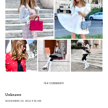
TREND ALERT: LE MANICHE A
PALLONCINO TORNANO A
TRE NUOVI LOOK PRIMAVERILI
FARCI SOGNARE CON IL LORO
VOLUME
FERMAGLI PER
STIVALI BIANCHI:
PONCHO A COLLO
CAPELLI: SPOPOLA
TUTTO QUELLO CHE
ALTO: MUST HAVE
IL TREND DELLE
DEVI SAPERE SU
INVERNALE
HAIR CLIP
QUESTO TREND
154 COMMENTI
Unknown
NOVEMBRE 05, 2012 9:50 AM