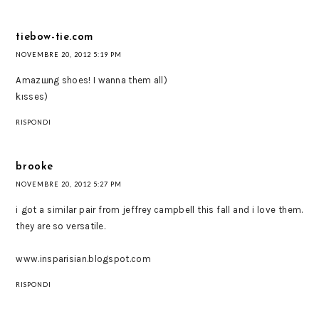
tiebow-tie.com
NOVEMBRE 20, 2012 5:19 PM
Amazшng shoes! I wanna them all)
kısses)
RISPONDI
brooke
NOVEMBRE 20, 2012 5:27 PM
i got a similar pair from jeffrey campbell this fall and i love them.
they are so versatile.
www.insparisian.blogspot.com
RISPONDI