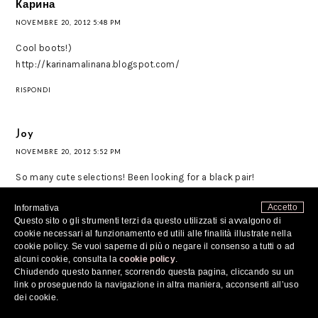
Карина
NOVEMBRE 20, 2012 5:48 PM
Cool boots!)
http://karinamalinana.blogspot.com/
RISPONDI
Joy
NOVEMBRE 20, 2012 5:52 PM
So many cute selections! Been looking for a black pair!
Accetto
Informativa
ariarhapsody.blogspot.com
Questo sito o gli strumenti terzi da questo utilizzati si avvalgono di
cookie necessari al funzionamento ed utili alle finalità illustrate nella
RISPONDI
cookie policy. Se vuoi saperne di più o negare il consenso a tutti o ad
alcuni cookie, consulta la
cookie policy
.
Chiudendo questo banner, scorrendo questa pagina, cliccando su un
AgataP
link o proseguendo la navigazione in altra maniera, acconsenti all’uso
dei cookie.
NOVEMBRE 20, 2012 6:01 PM