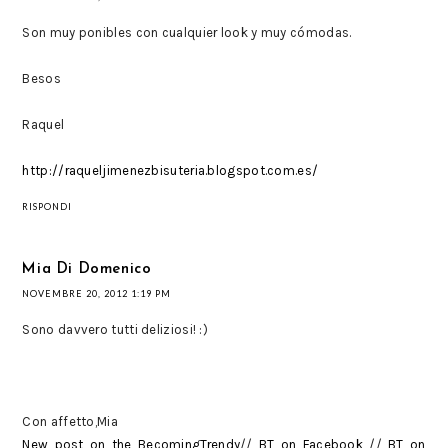
Son muy ponibles con cualquier look y muy cómodas.
Besos
Raquel
http://raqueljimenezbisuteria.blogspot.com.es/
RISPONDI
Mia Di Domenico
NOVEMBRE 20, 2012 1:19 PM
Sono davvero tutti deliziosi! :)
Con affetto,Mia
New post on the BecomingTrendy
//
BT on Facebook
//
BT on