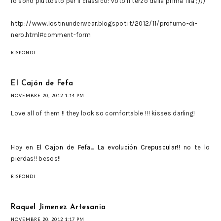
Io sono piuttosto per il classico: voto il terzo della prima fila ;)))
http://www.lostinunderwear.blogspot.it/2012/11/profumo-di-
nero.html#comment-form
RISPONDI
El Cajón de Fefa
NOVEMBRE 20, 2012 1:14 PM
Love all of them !! they look so comfortable !!! kisses darling!
Hoy en
El Cajon de Fefa
...
La evolución Crepuscular!!
no te lo
pierdas!! besos!!
RISPONDI
Raquel Jimenez Artesania
NOVEMBRE 20, 2012 1:17 PM