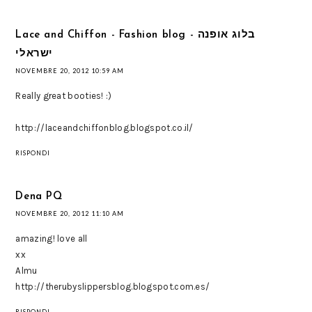
Lace and Chiffon - Fashion blog - בלוג אופנה
ישראלי
NOVEMBRE 20, 2012 10:59 AM
Really great booties! :)
http://laceandchiffonblog.blogspot.co.il/
RISPONDI
Dena PQ
NOVEMBRE 20, 2012 11:10 AM
amazing! love all
xx
Almu
http://therubyslippersblog.blogspot.com.es/
RISPONDI