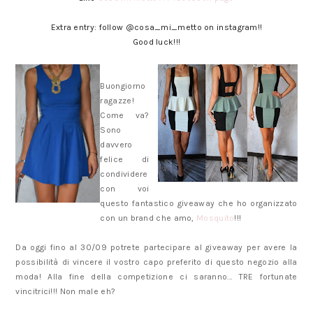
Extra entry: follow @cosa_mi_metto on instagram!!
Good luck!!!
Buongiorno
ragazze!
Come va?
Sono
davvero
felice di
condividere
con voi
questo fantastico giveaway che ho organizzato
con un brand che amo,
Mosquito
!!!
Da oggi fino al 30/09 potrete partecipare al giveaway per avere la
possibilità di vincere il vostro capo preferito di questo negozio alla
moda! Alla fine della competizione ci saranno... TRE fortunate
vincitrici!!! Non male eh?