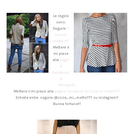
Le regole
sono:
Seguire
C
osa mi
metto???
Mettere il
mi piace
alla
pagin
a
facebook
di
Mosquito
Mettere il mi piace alla
pagina facebook di Cosa mi metto???
Entrata extra: seguire @cosa_mi_metto??? su instagram!!
Buona fortuna!!!