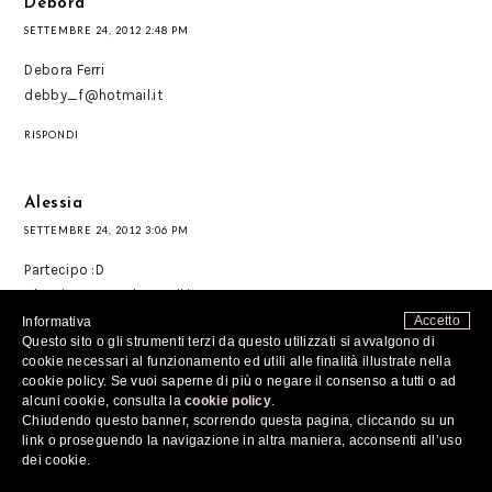
Debora
SETTEMBRE 24, 2012 2:48 PM
Debora Ferri
debby_f@hotmail.it
RISPONDI
Alessia
SETTEMBRE 24, 2012 3:06 PM
Partecipo :D
Alessietta_31@hotmail.it
Alessia Bruno FB
Accetto
Informativa
Questo sito o gli strumenti terzi da questo utilizzati si avvalgono di
RISPONDI
cookie necessari al funzionamento ed utili alle finalità illustrate nella
cookie policy. Se vuoi saperne di più o negare il consenso a tutti o ad
alcuni cookie, consulta la
cookie policy
.
Chiudendo questo banner, scorrendo questa pagina, cliccando su un
sweet suitcase
link o proseguendo la navigazione in altra maniera, acconsenti all’uso
SETTEMBRE 24, 2012 3:12 PM
dei cookie.