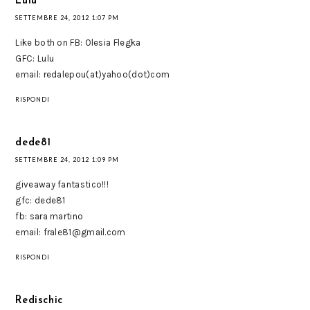
Lulu
SETTEMBRE 24, 2012 1:07 PM
Like both on FB: Olesia Flegka
GFC: Lulu
email: redalepou(at)yahoo(dot)com
RISPONDI
dede81
SETTEMBRE 24, 2012 1:09 PM
giveaway fantastico!!!
gfc: dede81
fb: sara martino
email: frale81@gmail.com
RISPONDI
Redischic