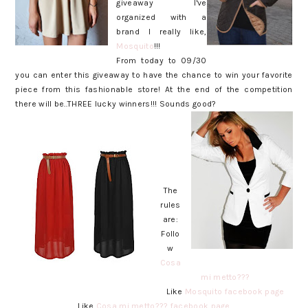
giveaway I've
organized with a
brand I really like,
Mosquito
!!!
From today to 09/30
you can enter this giveaway to have the chance to win your favorite
piece from this fashionable store! At the end of the competition
there will be..THREE lucky winners!!! Sounds good?
The
rules
are:
Follo
w
Cosa
mi metto???
Like
Mosquito facebook page
Like
Cosa mi metto??? facebook page