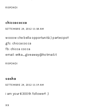
RISPONDI
chiccacocca
SETTEMBRE 24, 2012 11:18 AM
wooow che bella opportunità;) partecipo!!
gfc: chiccacocca
fb: chicca cocca
email: erika_giveaway@hotmail.it
RISPONDI
sasha
SETTEMBRE 24, 2012 11:19 AM
i am your 6300th follower!! ;)
xx