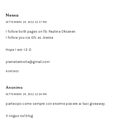
Nenna
SETTEMBRE 24, 2012 12:17 PM
I follow both pages on fb: Pauliina Oksanen
I follow you via Gfc as Jiienna
Hope I win <3 :D
pieniatarinoita@gmail.com
RISPONDI
Anonimo
SETTEMBRE 24, 2012 12:24 PM
partecipo come sempre con enorme piacere ai tuoi giveaway.
ti seguo sul blog