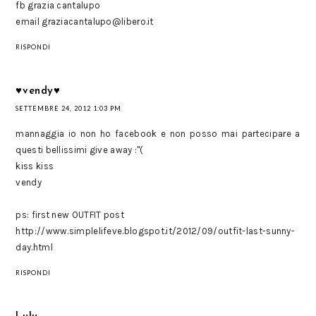
fb grazia cantalupo
email graziacantalupo@libero.it
RISPONDI
♥vendy♥
SETTEMBRE 24, 2012 1:03 PM
mannaggia io non ho facebook e non posso mai partecipare a
questi bellissimi give away :"(
kiss kiss
vendy
ps: first new OUTFIT post
http://www.simplelifeve.blogspot.it/2012/09/outfit-last-sunny-
day.html
RISPONDI