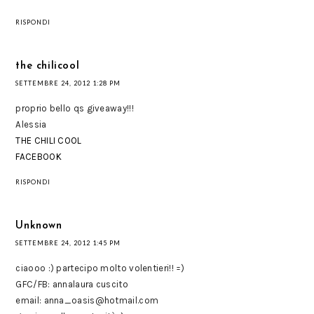
RISPONDI
the chilicool
SETTEMBRE 24, 2012 1:28 PM
proprio bello qs giveaway!!!
Alessia
THE CHILI COOL
FACEBOOK
RISPONDI
Unknown
SETTEMBRE 24, 2012 1:45 PM
ciaooo :) partecipo molto volentieri!! =)
GFC/FB: annalaura cuscito
email: anna_oasis@hotmail.com