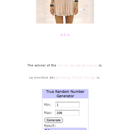
☆
☆
☆
The winner of the
Chuck George giveaway
is:
La vincitice del
giveaway Chuck George
is: