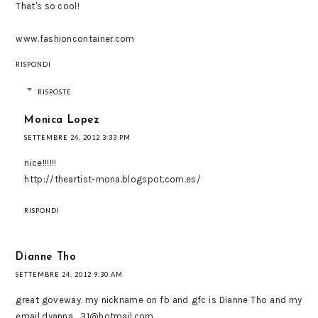
That's so cool!
www.fashioncontainer.com
RISPONDI
RISPOSTE
Monica Lopez
SETTEMBRE 24, 2012 3:33 PM
nice!!!!!!
http://theartist-mona.blogspot.com.es/
RISPONDI
Dianne Tho
SETTEMBRE 24, 2012 9:30 AM
great goveway. my nickname on fb and gfc is Dianne Tho and my
email dyanna_31@hotmail.com