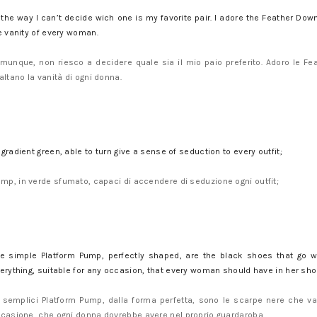
 the way I can’t decide wich one is my favorite pair. I adore the Feather Dow
e vanity of every woman.
munque, non riesco a decidere quale sia il mio paio preferito. Adoro le Fe
altano la vanità di ogni donna.
 gradient green, able to turn give a sense of seduction to every outfit;
ump, in verde sfumato, capaci di accendere di seduzione ogni outfit;
e simple Platform Pump, perfectly shaped, are the black shoes that go w
erything, suitable for any occasion, that every woman should have in her sho
 semplici Platform Pump, dalla forma perfetta, sono le scarpe nere che va
casione, che ogni donna dovrebbe avere nel proprio guardaroba.