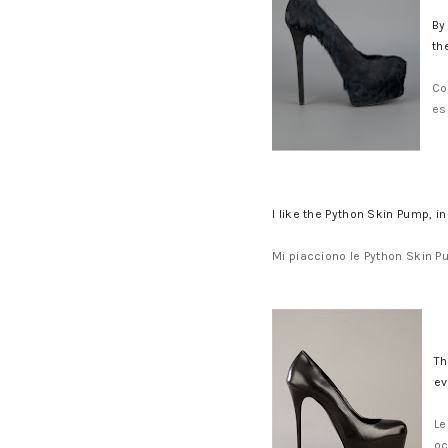
By
th
Co
es
I like the Python Skin Pump, in
Mi piacciono le Python Skin P
Th
ev
Le
oc