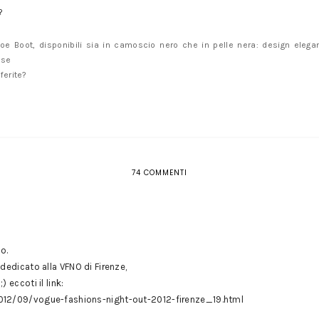
?
oe Boot, disponibili sia in camoscio nero che in pelle nera: design elega
ose
ferite?
74 COMMENTI
o.
dedicato alla VFNO di Firenze,
 eccoti il link:
12/09/vogue-fashions-night-out-2012-firenze_19.html