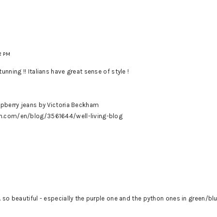
2 PM
unning !! Italians have great sense of style !
aspberry jeans by Victoria Beckham
n.com/en/blog/3561644/well-living-blog
.. so beautiful - especially the purple one and the python ones in green/blue