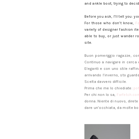
and ankle boot, trying to decid
Before you ask, I’ll tell you: y
For those who don’t know,
F
variety of designer fashion i
able to buy, or just wander r
site.
Buon pomeriggio ragazze, com
Continuo a navigare in cerca 
Eleganti e con uno stile raff
arrivando l’inverno, sto guarda
Scelta davvero difficile.
Prima che me lo chiediate:
po
Per chi non lo sa,
Farfetch.co
donna. Niente di nuovo, direte 
dare un’occhiata, da molte bo