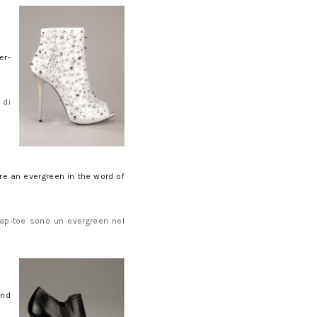
er-
 di
re an evergreen in the word of
cap-toe sono un evergreen nel
and