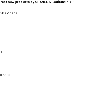
Great new products by CHANEL & Louboutin <--
tube Videos
l.
n Anita