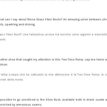
at can I say about these Glass Fiber Boots? An amazing union between silv
ts, sparkling and shining.
ass Fiber Boot? Una fantastica unione tra borchie color argento e elementi
anti.
other shoe that caught my attention is this Two-Tone Pump: cap toe heels a
shion.
’altra scarpa che ha catturato la mia attenzione è la Two-Tone Pump: le 
ndo della moda.
possible to go unnoticed is the Shoe Boot, available both in black suede 
n enriched by armonious seams.