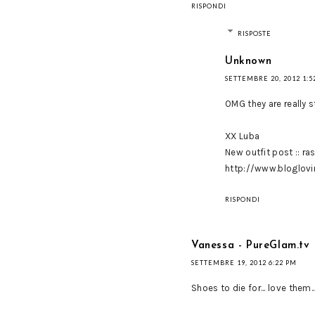
RISPONDI
RISPOSTE
Unknown
SETTEMBRE 20, 2012 1:5
OMG they are really st
XX Luba
New outfit post :: r
http://www.bloglovi
RISPONDI
Vanessa - PureGlam.tv
SETTEMBRE 19, 2012 6:22 PM
Shoes to die for... love them.