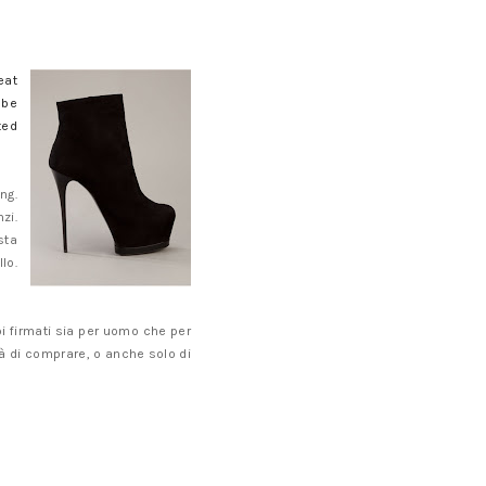
eat
 be
ted
ng.
zi.
sta
lo.
pi firmati sia per uomo che per
ità di comprare, o anche solo di