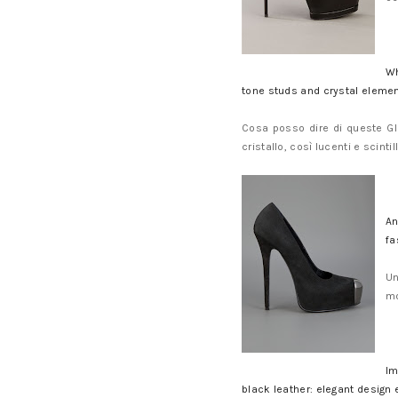
Wh
tone studs and crystal elemen
Cosa posso dire di queste Gl
cristallo, così lucenti e scintill
An
fa
Un
mo
Im
black leather: elegant desig