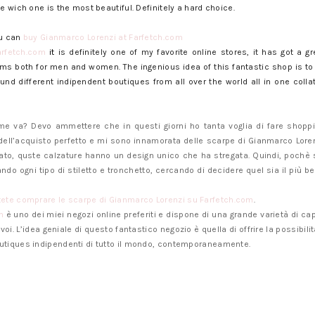
e wich one is the most beautiful. Definitely a hard choice.
ou can
buy Gianmarco Lorenzi at Farfetch.com
arfetch.com
it
is definitely one of my favorite online stores, it has got a gr
tems both for men and women. The ingenious idea of this fantastic shop is to
ound different indipendent boutiques from all over the world all in one colla
e va? Devo ammettere che in questi giorni ho tanta voglia di fare shoppi
dell’acquisto perfetto e mi sono innamorata delle scarpe di Gianmarco Loren
inato, quste calzature hanno un design unico che ha stregata. Quindi, pochè 
ndo ogni tipo di stiletto e tronchetto, cercando di decidere quel sia il più bel
tete comprare le scarpe di Gianmarco Lorenzi su Farfetch.com
.
m
è uno dei miei negozi online preferiti e dispone di una grande varietà di ca
voi. L’idea geniale di questo fantastico negozio è quella di offrire la possibil
utiques indipendenti di tutto il mondo, contemporaneamente.