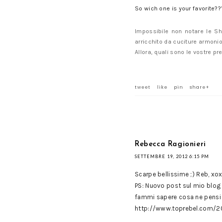
So wich one is your favorite??
Impossibile non notare le Sh
arricchito da cuciture armoni
Allora, quali sono le vostre pre
tweet
like
pin
share+
Rebecca Ragionieri
SETTEMBRE 19, 2012 6:15 PM
Scarpe bellissime ;) Reb, xox
PS: Nuovo post sul mio blog 
fammi sapere cosa ne pensi ;)
http://www.toprebel.com/20