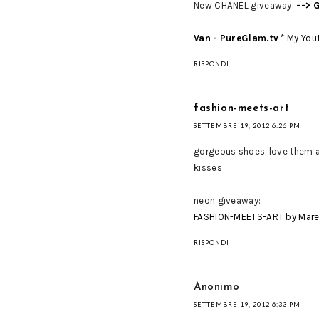
New CHANEL giveaway:
--> 
Van - PureGlam.tv
*
My You
RISPONDI
fashion-meets-art
SETTEMBRE 19, 2012 6:26 PM
gorgeous shoes. love them al
kisses
neon giveaway:
FASHION-MEETS-ART by Mare
RISPONDI
Anonimo
SETTEMBRE 19, 2012 6:33 PM