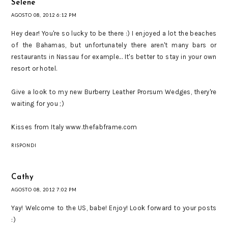
Selene
AGOSTO 08, 2012 6:12 PM
Hey dear! You're so lucky to be there :) I enjoyed a lot the beaches
of the Bahamas, but unfortunately there aren't many bars or
restaurants in Nassau for example... It's better to stay in your own
resort or hotel.
Give a look to my new Burberry Leather Prorsum Wedges, thery're
waiting for you ;)
Kisses from Italy www.thefabframe.com
RISPONDI
Cathy
AGOSTO 08, 2012 7:02 PM
Yay! Welcome to the US, babe! Enjoy! Look forward to your posts
:)