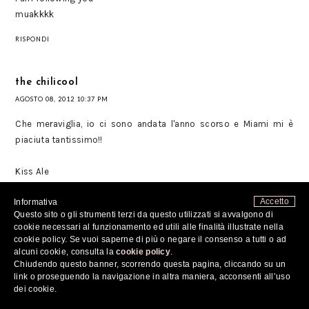
muakkkk
RISPONDI
the chilicool
AGOSTO 08, 2012 10:37 PM
Che meraviglia, io ci sono andata l'anno scorso e Miami mi è
piaciuta tantissimo!!
Kiss Ale
Accetto
Informativa
THE CHILI COOL
Questo sito o gli strumenti terzi da questo utilizzati si avvalgono di
cookie necessari al funzionamento ed utili alle finalità illustrate nella
cookie policy. Se vuoi saperne di più o negare il consenso a tutti o ad
FACEBOOK
alcuni cookie, consulta la
cookie policy
.
Chiudendo questo banner, scorrendo questa pagina, cliccando su un
RISPONDI
link o proseguendo la navigazione in altra maniera, acconsenti all’uso
dei cookie.