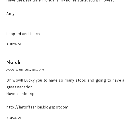
Have the best time! Florida is my home state, you will love it!
Amy
Leopard and Lillies
RISPONDI
Natali
AGOSTO 08, 2012 8:17 AM
Oh wow!! Lucky you to have so many stops and going to have a
great vacation!
Have a safe trip!
http://lartoffashion.blogspot.com
RISPONDI