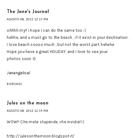
The Jane's Journal
AGOSTO 08, 2012 12:17 PM
ohhhh my!! I hope I can do the same too :)
hehhe, and u must go to the beach , if it exist in your destination .
I love beach soooo much , but not the worst part. hehehe
Hope you have a great HOLIDAY, and I love to see your
photos soon :D
Janangelical
RISPONDI
Jules on the moon
AGOSTO 08, 2012 12:19 PM
WOW!! Che mete stupende, che invidia!!:)
http://julesonthemoon.blogspot.it/