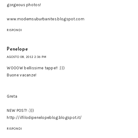
gorgeous photos!
www.modernsuburbanites.blogspot.com
RISPONDI
Penelope
AGOSTO 08, 2012 2:36 PM
WOOOW bellissime tappe!! :)))
Buone vacanze!
Greta
NEW POST! :)))
http://ilfilodipenelopeblog.blogspot.it/
RISPONDI