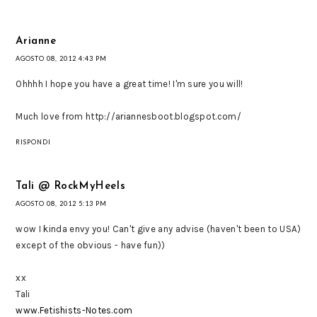
Arianne
AGOSTO 08, 2012 4:43 PM
Ohhhh I hope you have a great time! I'm sure you will!
Much love from http://ariannesboot.blogspot.com/
RISPONDI
Tali @ RockMyHeels
AGOSTO 08, 2012 5:13 PM
wow I kinda envy you! Can't give any advise (haven't been to USA)
except of the obvious - have fun))
xx
Tali
www.Fetishists-Notes.com