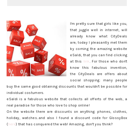
I'm pretty sure that girls like you,
that juggle well in internet, will
already know what CityDeals
are; today I pleasantly met them
by coming the amazing website
eSaldi, that you can find clicking
at this
link
. For those who don't
know this fabulous invention,
the CityDeals are offers about
social shopping: many people
buy the same good obtaining discounts that wouldn't be possible for
individual costumers.
eSaldi is a fabulous website that collects all offerts of the web, a
real paradise for those who love to shop online!
On the website there are discounts on anything: phones, clothes,
holiday, watches..and also I found a discount code for GlossyBox
(
here
) that has conquered the web! Amazing, don't you think?