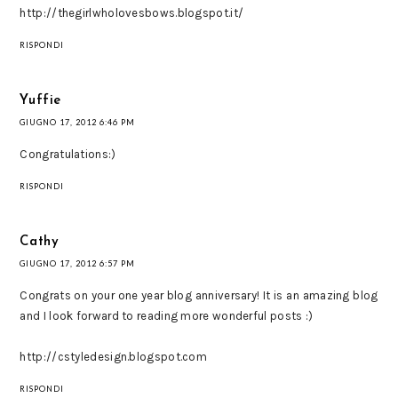
http://thegirlwholovesbows.blogspot.it/
RISPONDI
Yuffie
GIUGNO 17, 2012 6:46 PM
Congratulations:)
RISPONDI
Cathy
GIUGNO 17, 2012 6:57 PM
Congrats on your one year blog anniversary! It is an amazing blog
and I look forward to reading more wonderful posts :)
http://cstyledesign.blogspot.com
RISPONDI