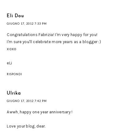
Eli Dou
GIUGNO 17, 2012 7:33 PM
Congratulations Fabrizia! I'm very happy for you!
I'm sure you'll celebrate more years as a blogger :)
xoxo
eLi
RISPONDI
Ulrika
GIUGNO 17, 2012 7:42 PM
Awwh, happy one year anniversary !
Love your blog, dear.