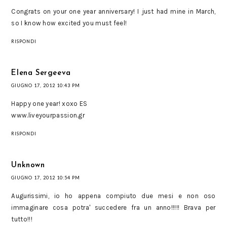
Congrats on your one year anniversary! I just had mine in March,
so I know how excited you must feel!
RISPONDI
Elena Sergeeva
GIUGNO 17, 2012 10:43 PM
Happy one year! xoxo ES
www.liveyourpassion.gr
RISPONDI
Unknown
GIUGNO 17, 2012 10:54 PM
Augurissimi, io ho appena compiuto due mesi e non oso
immaginare cosa potra' succedere fra un anno!!!!! Brava per
tutto!!!