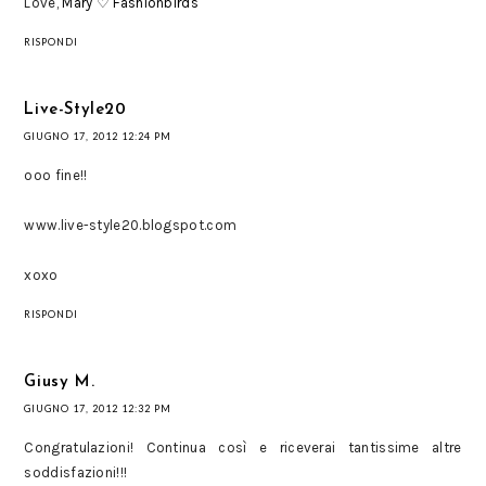
Love,
Mary ♡ Fashionbirds
RISPONDI
Live-Style20
GIUGNO 17, 2012 12:24 PM
ooo fine!!
www.live-style20.blogspot.com
xoxo
RISPONDI
Giusy M.
GIUGNO 17, 2012 12:32 PM
Congratulazioni! Continua così e riceverai tantissime altre
soddisfazioni!!!