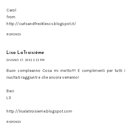
Carol
from
http://curlsandfrecklescs.blogspot.it/
RISPONDI
Lisa LaTroisième
GIUGNO 17, 2012 2:15 PM
Buon compleanno Cosa mi metto!!!! E complimenti per tutti i
riusltati raggiunti e che ancora verranno!
Baci
L3
http://lisalatroisieme.blogspot.com
RISPONDI