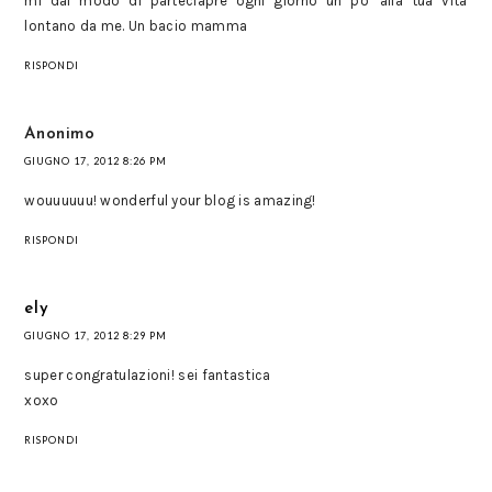
mi dai modo di parteciapre ogni giorno un po' alla tua vita
lontano da me. Un bacio mamma
RISPONDI
Anonimo
GIUGNO 17, 2012 8:26 PM
wouuuuuu! wonderful your blog is amazing!
RISPONDI
ely
GIUGNO 17, 2012 8:29 PM
super congratulazioni! sei fantastica
xoxo
RISPONDI