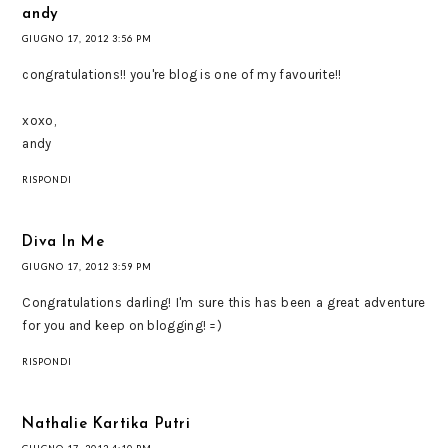
andy
GIUGNO 17, 2012 3:56 PM
congratulations!! you're blog is one of my favourite!!
xoxo,
andy
RISPONDI
Diva In Me
GIUGNO 17, 2012 3:59 PM
Congratulations darling! I'm sure this has been a great adventure
for you and keep on blogging! =)
RISPONDI
Nathalie Kartika Putri