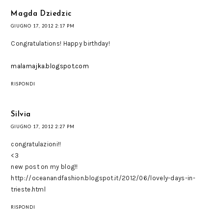
Magda Dziedzic
GIUGNO 17, 2012 2:17 PM
Congratulations! Happy birthday!
malamajka.blogspot.com
RISPONDI
Silvia
GIUGNO 17, 2012 2:27 PM
congratulazioni!!
<3
new post on my blog!!
http://oceanandfashion.blogspot.it/2012/06/lovely-days-in-
trieste.html
RISPONDI