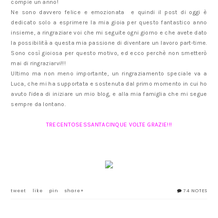
compie un anno!
Ne sono davvero felice e emozionata e quindi il post di oggi è
dedicato solo a esprimere la mia gioia per questo fantastico anno
insieme, a ringraziare voi che mi seguite ogni giorno e che avete dato
la possibilità a questa mia passione di diventare un lavoro part-time.
Sono così gioiosa per questo motivo, ed ecco perchè non smetterò
mai di ringraziarvi!!!
Ultimo ma non meno importante, un ringraziamento speciale va a
Luca, che mi ha supportata e sostenuta dal primo momento in cui ho
avuto l'idea di iniziare un mio blog, e alla mia famiglia che mi segue
sempre da lontano.
TRECENTOSESSANTACINQUE VOLTE GRAZIE!!!
tweet
like
pin
share+
74 NOTES