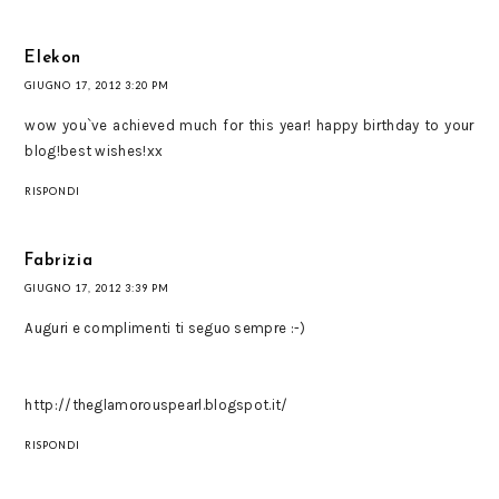
Elekon
GIUGNO 17, 2012 3:20 PM
wow you`ve achieved much for this year! happy birthday to your
blog!best wishes!xx
RISPONDI
Fabrizia
GIUGNO 17, 2012 3:39 PM
Auguri e complimenti ti seguo sempre :-)
http://theglamorouspearl.blogspot.it/
RISPONDI