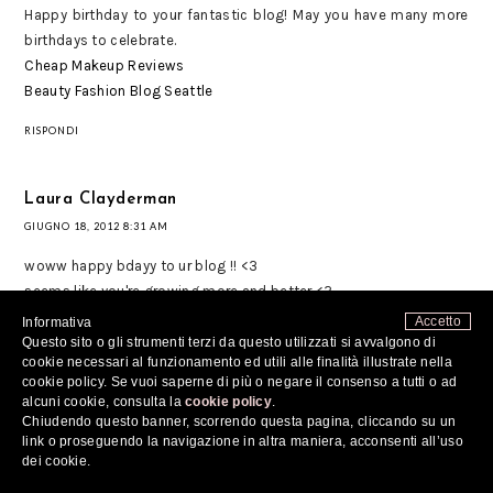
Happy birthday to your fantastic blog! May you have many more
birthdays to celebrate.
Cheap Makeup Reviews
Beauty Fashion Blog Seattle
RISPONDI
Laura Clayderman
GIUGNO 18, 2012 8:31 AM
woww happy bdayy to ur blog !! <3
seems like you're growing more and better <3
help mine too! i've been so bussyyy with summer hols :)
Accetto
Informativa
Questo sito o gli strumenti terzi da questo utilizzati si avvalgono di
cookie necessari al funzionamento ed utili alle finalità illustrate nella
xx,
cookie policy. Se vuoi saperne di più o negare il consenso a tutti o ad
http://lalainlaland.blogspot.com/
alcuni cookie, consulta la
cookie policy
.
Chiudendo questo banner, scorrendo questa pagina, cliccando su un
RISPONDI
link o proseguendo la navigazione in altra maniera, acconsenti all’uso
dei cookie.