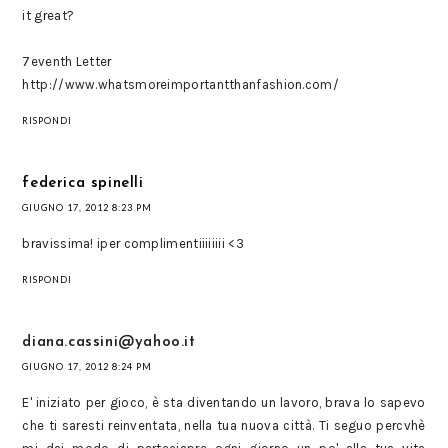
it great?
7eventh Letter
http://www.whatsmoreimportantthanfashion.com/
RISPONDI
federica spinelli
GIUGNO 17, 2012 8:23 PM
bravissima! iper complimentiiiiiiii <3
RISPONDI
diana.cassini@yahoo.it
GIUGNO 17, 2012 8:24 PM
E' iniziato per gioco, è sta diventando un lavoro, brava lo sapevo
che ti saresti reinventata, nella tua nuova città. Ti seguo percvhè