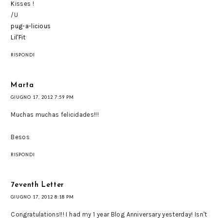
Kisses !
/U
pug-a-licious
Lil'Fit
RISPONDI
Marta
GIUGNO 17, 2012 7:59 PM
Muchas muchas felicidades!!!
Besos
RISPONDI
7eventh Letter
GIUGNO 17, 2012 8:18 PM
Congratulations!!! I had my 1 year Blog Anniversary yesterday! Isn't