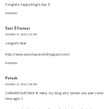
Congrats, happy blog b day :D
RISPONDI
Sazi Efionayi
GIUGNO 17, 2012 1:27 PM
congrats dear
http://www.sazistopsecret.blogspot.com/
RISPONDI
Petush
GIUGNO 17, 2012 1:34 PM
CONGRATULATIONS! ♥ Haha, my blog also turned one year some
time ago! :)