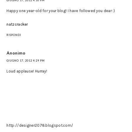
GIUGNO 17, 2012 4:10 PM
Happy one year-old for your blog! I have followed you dear :)
natzcracker
RISPONDI
Anonimo
GIUGNO 17, 2012 4:29 PM
Loud applause! Hurray!
http://designer2078.blogspot.com/