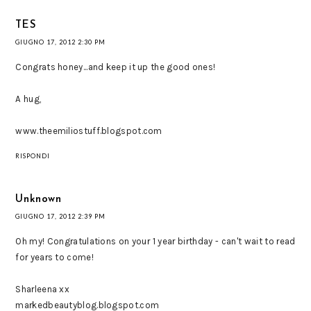
TES
GIUGNO 17, 2012 2:30 PM
Congrats honey...and keep it up the good ones!
A hug,
www.theemiliostuff.blogspot.com
RISPONDI
Unknown
GIUGNO 17, 2012 2:39 PM
Oh my! Congratulations on your 1 year birthday - can't wait to read
for years to come!
Sharleena xx
markedbeautyblog.blogspot.com