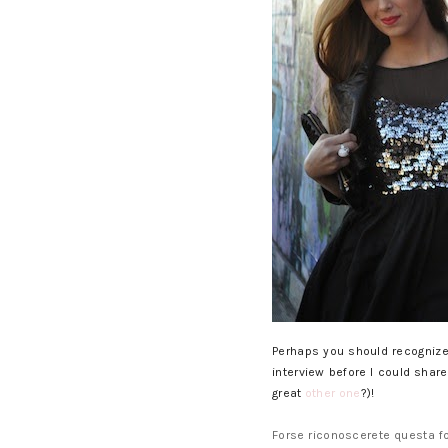
Perhaps you should recognize 
interview before I could share
great
other one
?)!
Forse riconoscerete questa fot