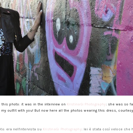
this photo: it was in the interview on
KristinaGi Photography
: she was so fa
 my outfit with you! But now here all the photos wearing this dress, courtes
o: era nell'intervista su
KristinaGi Photography
: lei è stata così veloce che 