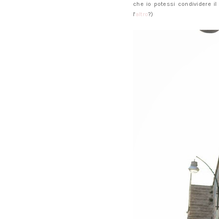
che io potessi condividere il
l'
altro
?)