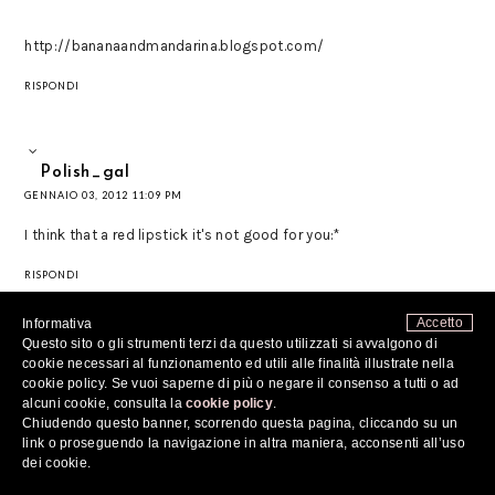
http://bananaandmandarina.blogspot.com/
RISPONDI
Polish_gal
GENNAIO 03, 2012 11:09 PM
I think that a red lipstick it's not good for you:*
RISPONDI
Accetto
Informativa
Questo sito o gli strumenti terzi da questo utilizzati si avvalgono di
pintojak
cookie necessari al funzionamento ed utili alle finalità illustrate nella
GENNAIO 03, 2012 11:14 PM
cookie policy. Se vuoi saperne di più o negare il consenso a tutti o ad
alcuni cookie, consulta la
cookie policy
.
So great, nice styling. kisses mini lemon
Chiudendo questo banner, scorrendo questa pagina, cliccando su un
link o proseguendo la navigazione in altra maniera, acconsenti all’uso
RISPONDI
dei cookie.