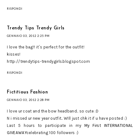
RISPONDI
Trendy Tips Trendy Girls
GENNAIO 03, 2012 2:25 PM
I love the bag!! it´s perfect for the outfit!
kisses!
http://trendytips-trendygirls.blogspot.com
RISPONDI
Fictitious Fashion
GENNAIO 03, 2012 2:28 PM
I love ur coat and the bow headband.. so cute :D
N i missed ur new year outfit.. WIll just chk it if u have posted :)
Last 5 hours to participate in my
My First INTERNATIONAL
GIVEAWAY
celebrating 100 followers :)