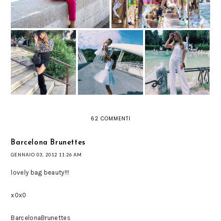
STAMPE
TUTU CHE
TUTA ELEGANTE
ANIMALIER: TUTTE
PASSIONE: GONNE
BIANCA: LA MIA
LE REGOLE PER IL
IN TULLE PER
JUMPSUIT CON TOP
RITORNO DI
PRINCIPESSE
IN PIZZO
QUESTO CULT
MODERNE
62 COMMENTI
Barcelona Brunettes
GENNAIO 03, 2012 11:26 AM
lovely bag beauty!!!
x0x0
BarcelonaBrunettes