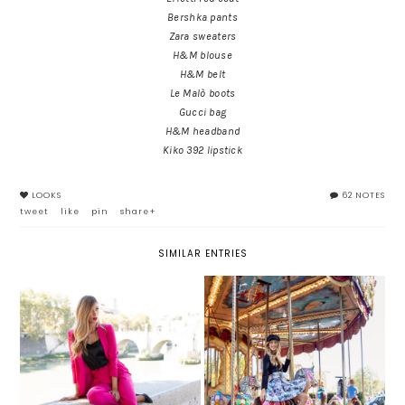
Bershka pants
Zara sweaters
H&M blouse
H&M belt
Le Malò boots
Gucci bag
H&M headband
Kiko 392 lipstick
LOOKS
62 NOTES
tweet
like
pin
share+
SIMILAR ENTRIES
POWER SUIT: IL TAILLEUR DA
LA GIOSTRA
DONNA A TUTTO COLORE