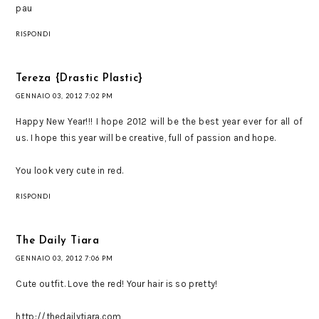
pau
RISPONDI
Tereza {Drastic Plastic}
GENNAIO 03, 2012 7:02 PM
Happy New Year!!! I hope 2012 will be the best year ever for all of
us. I hope this year will be creative, full of passion and hope.
You look very cute in red.
RISPONDI
The Daily Tiara
GENNAIO 03, 2012 7:06 PM
Cute outfit. Love the red! Your hair is so pretty!
http://thedailytiara.com