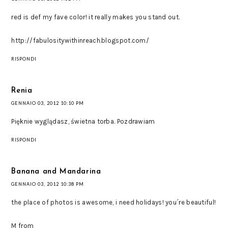
red is def my fave color! it really makes you stand out.
http://fabulositywithinreach.blogspot.com/
RISPONDI
Renia
GENNAIO 03, 2012 10:10 PM
Pięknie wyglądasz, świetna torba. Pozdrawiam
RISPONDI
Banana and Mandarina
GENNAIO 03, 2012 10:38 PM
the place of photos is awesome, i need holidays! you´re beautiful!
M from