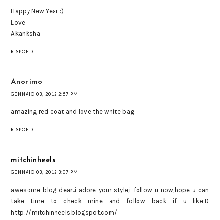
Happy New Year :)
Love
Akanksha
RISPONDI
Anonimo
GENNAIO 03, 2012 2:57 PM
amazing red coat and love the white bag
RISPONDI
mitchinheels
GENNAIO 03, 2012 3:07 PM
awesome blog dear..i adore your style,i follow u now,hope u can
take time to check mine and follow back if u like:D
http://mitchinheels.blogspot.com/