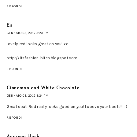
RISPONDI
Es
GENNAIO 03, 2012 3:23 PM
lovely, red looks great on you! xx
http://itsfashion-bitch.blogspot.com
RISPONDI
Cinnamon and White Chocolate
GENNAIO 03, 2012 3:24 PM
Great coat! Red really looks good on you! Looove your boots!!! :)
RISPONDI
Andreea Hash