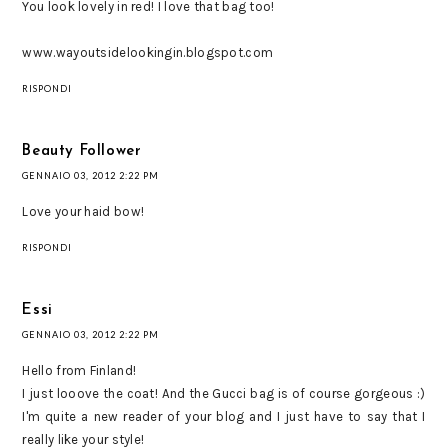
You look lovely in red! I love that bag too!
www.wayoutsidelookingin.blogspot.com
RISPONDI
Beauty Follower
GENNAIO 03, 2012 2:22 PM
Love your haid bow!
RISPONDI
Essi
GENNAIO 03, 2012 2:22 PM
Hello from Finland!
I just looove the coat! And the Gucci bag is of course gorgeous :)
I'm quite a new reader of your blog and I just have to say that I
really like your style!