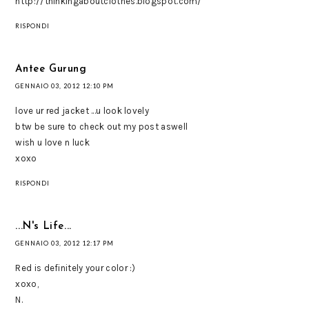
http://thinkingaboutclothes.blogspot.com/
RISPONDI
Antee Gurung
GENNAIO 03, 2012 12:10 PM
love ur red jacket ...u look lovely
btw be sure to check out my post aswell
wish u love n luck
xoxo
RISPONDI
...N's Life...
GENNAIO 03, 2012 12:17 PM
Red is definitely your color :)
xoxo,
N.