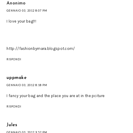
Anonimo
GENNAIO 03, 2012 8:07 PM
I love your bag!!!
http://fashionbymara.blogspot.com/
RISPONDI
uppmake
GENNAIO 03, 2012 8:18 PM
I fancy your bag and the place you are at in the pciture
RISPONDI
Jules
GENNAIO 03, 2012 9:52 PM