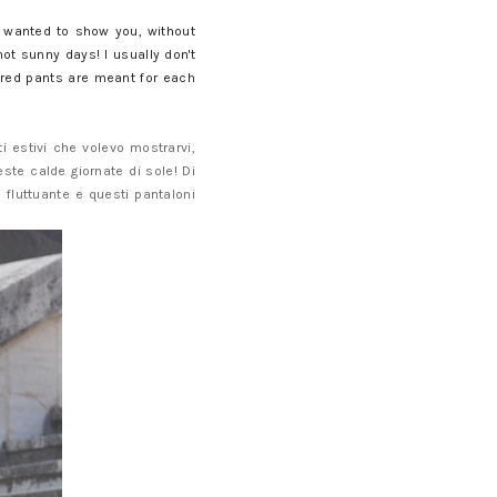
I wanted to show you, without
ot sunny days! I usually don't
dered pants are meant for each
 estivi che volevo mostrarvi,
te calde giornate di sole! Di
 fluttuante e questi pantaloni