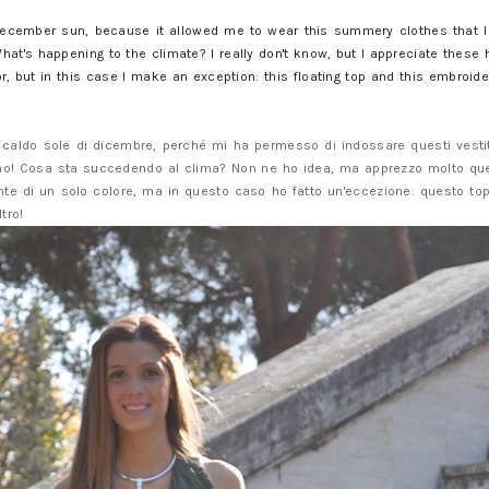
t December sun, because it allowed me to wear this summery clothes that 
hat's happening to the climate? I really don't know, but I appreciate these h
lor, but in this case I make an exception: this floating top and this embroi
caldo sole di dicembre, perché mi ha permesso di indossare questi vestiti
no! Cosa sta succedendo al clima? Non ne ho idea, ma apprezzo molto ques
te di un solo colore, ma in questo caso ho fatto un'eccezione: questo top
ltro!