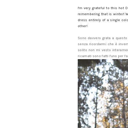
I'm very grateful to this ho
remembering that is winter! W
dress entirely of a single co
other!
Sono davvero grata a questo 
senza ricordarmi che è inver
solito non mi vesto interamen
ricamati sono fatti l'uno per l'a