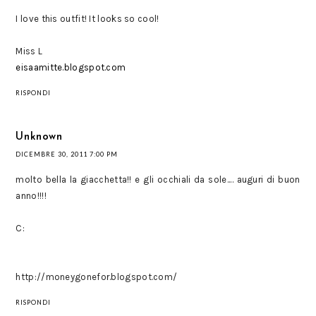
I love this outfit! It looks so cool!
Miss L
eisaamitte.blogspot.com
RISPONDI
Unknown
DICEMBRE 30, 2011 7:00 PM
molto bella la giacchetta!! e gli occhiali da sole.... auguri di buon
anno!!!!
C:
http://moneygonefor.blogspot.com/
RISPONDI