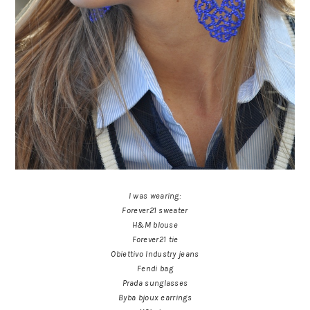
I was wearing:
Forever21 sweater
H&M blouse
Forever21 tie
Obiettivo Industry jeans
Fendi bag
Prada sunglasses
Byba bjoux earrings