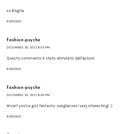
xx Brigita
RISPONDI
fashion-psyche
DICEMBRE 30, 2011 8:05 PM
Questo commento è stato eliminato dall'autore.
RISPONDI
fashion-psyche
DICEMBRE 30, 2011 8:06 PM
Wow!! you've got fantastic sunglasses! very interesting! ;)
RISPONDI