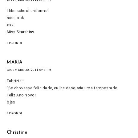
I like school uniforms!
nice look
xxx
Miss Starshiny
RISPONDI
MARIA
DICEMBRE 30, 2011 5:48 PM
Fabrizia!!!
"Se chovesse felicidade, eu lhe desejaria uma tempestade.
Feliz Ano Novo!
bjss
RISPONDI
Christine