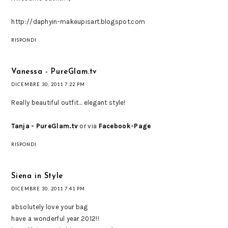
http://daphyin-makeupisart.blogspot.com
RISPONDI
Vanessa - PureGlam.tv
DICEMBRE 30, 2011 7:22 PM
Really beautiful outfit... elegant style!
Tanja - PureGlam.tv
or via
Facebook-Page
RISPONDI
Siena in Style
DICEMBRE 30, 2011 7:41 PM
absolutely love your bag
have a wonderful year 2012!!