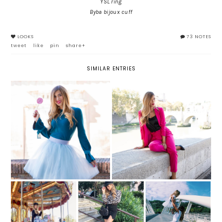
YSL ring
Byba bijoux cuff
LOOKS
73 NOTES
tweet
like
pin
share+
SIMILAR ENTRIES
FIOCCHI E TULLE PER UN LOOK
POWER SUIT: IL TAILLEUR DA
ULTRA FEMMINILE
DONNA A TUTTO COLORE
STAMPE
TUTU CHE
ANIMALIER: TUTTE
PASSIONE: GONNE
LA GIOSTRA
LE REGOLE PER IL
IN TULLE PER
RITORNO DI
PRINCIPESSE