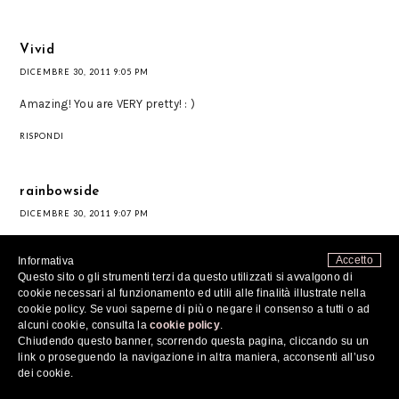
Vivid
DICEMBRE 30, 2011 9:05 PM
Amazing! You are VERY pretty! : )
RISPONDI
rainbowside
DICEMBRE 30, 2011 9:07 PM
You look fantasic! :)
Accetto
Informativa
Questo sito o gli strumenti terzi da questo utilizzati si avvalgono di
RISPONDI
cookie necessari al funzionamento ed utili alle finalità illustrate nella
cookie policy. Se vuoi saperne di più o negare il consenso a tutti o ad
alcuni cookie, consulta la
cookie policy
.
Unknown
Chiudendo questo banner, scorrendo questa pagina, cliccando su un
DICEMBRE 30, 2011 9:15 PM
link o proseguendo la navigazione in altra maniera, acconsenti all’uso
dei cookie.
Bellissimo outfit...